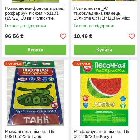
Розмальовка-фреска в рамці
Розмальовка _А4
розфарбуй піском No1131
тв.обкладинка глянець
(15*21) 10 кв.+ блискітки
16листів СУПЕР ЦЕНА Мікс
Готово до відправки
Готово до відправки
96,56
10,49
₴
₴
Купити
Купити
Новинка
Новинка
Розмальовка пісочна В5
Розфарбування пісочна В5
009165*23,5 Танк
001185*23,5 Кавун