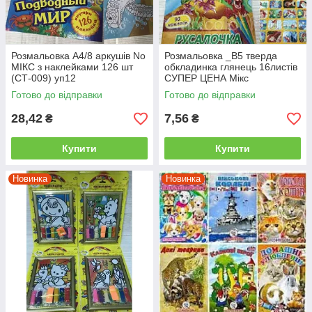
Розмальовка А4/8 аркушів No
Розмальовка _В5 тверда
МІКС з наклейками 126 шт
обкладинка глянець 16листів
(СТ-009) уп12
СУПЕР ЦЕНА Мікс
Готово до відправки
Готово до відправки
28,42
7,56
₴
₴
Купити
Купити
Новинка
Новинка