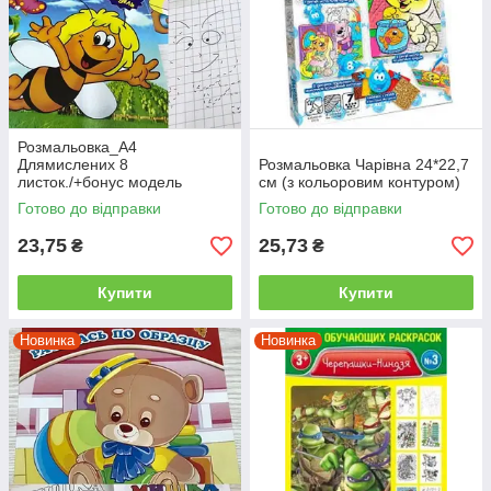
Розмальовка_А4
Длямислених 8
Розмальовка Чарівна 24*22,7
листок./+бонус модель
см (з кольоровим контуром)
Готово до відправки
Готово до відправки
23,75
25,73
₴
₴
Купити
Купити
Новинка
Новинка