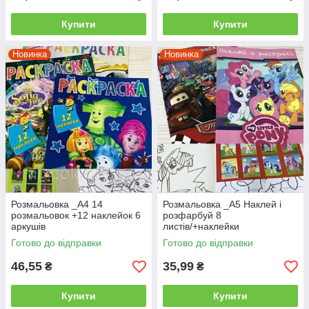
Купити
Купити
Новинка
Новинка
Розмальовка _А4 14
Розмальовка _А5 Наклей і
розмальовок +12 наклейок 6
розфарбуй 8
аркушів
листів/+наклейки
Готово до відправки
Готово до відправки
46,55
35,99
₴
₴
Купити
Купити