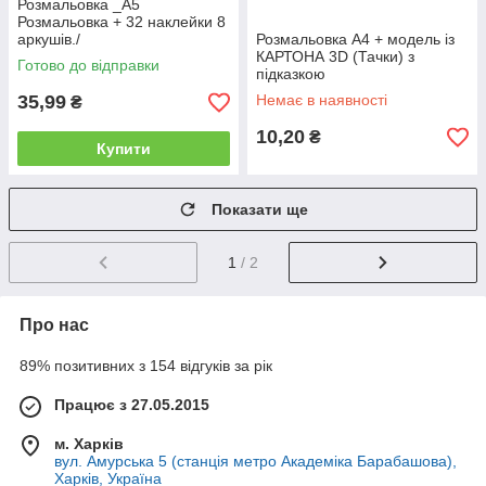
Розмальовка _А5
Розмальовка + 32 наклейки 8
аркушів./
Розмальовка А4 + модель із
КАРТОНА 3D (Тачки) з
Готово до відправки
підказкою
35,99
Немає в наявності
₴
10,20
₴
Купити
Показати ще
1
/ 2
Про нас
89% позитивних з 154 відгуків за рік
Працює з 27.05.2015
м. Харків
вул. Амурська 5 (станція метро Академіка Барабашова),
Харків, Україна