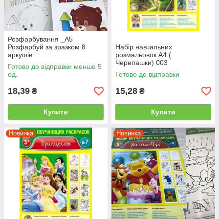
Розфарбування _А5
Розфарбуй за зразком 8
Набір навчальних
аркушів
розмальовок А4 (
Черепашки) 003
Готово до відправки менше 5
од.
Готово до відправки
18,39
15,28
₴
₴
Купити
Купити
Новинка
Новинка