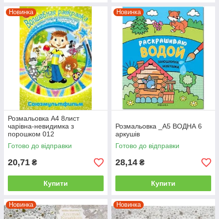
Новинка
Новинка
Розмальовка А4 8лист
чарівна-невидимка з
Розмальовка _А5 ВОДНА 6
порошком 012
аркушів
(Союзмультфільм)
Готово до відправки
Готово до відправки
20,71
28,14
₴
₴
Купити
Купити
Новинка
Новинка