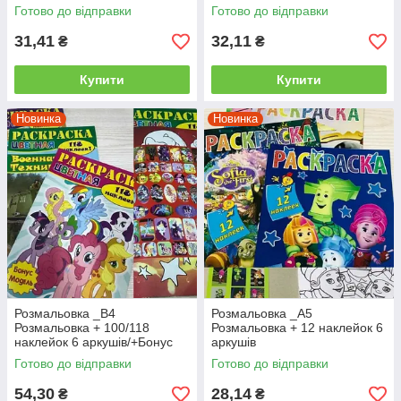
Готово до відправки
Готово до відправки
31,41
32,11
₴
₴
Купити
Купити
Новинка
Новинка
Розмальовка _В4
Розмальовка _А5
Розмальовка + 100/118
Розмальовка + 12 наклейок 6
наклейок 6 аркушів/+Бонус
аркушів
Готово до відправки
Готово до відправки
54,30
28,14
₴
₴