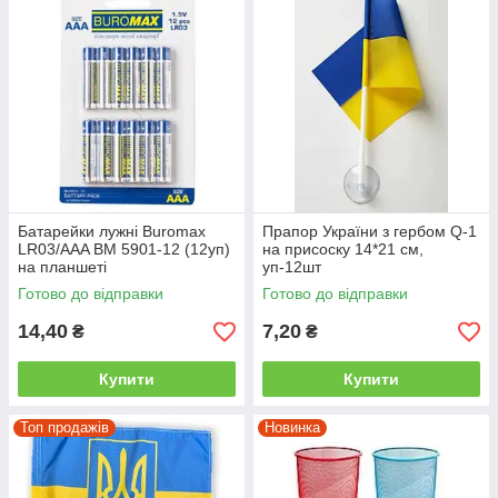
Батарейки лужні Buromax
Прапор України з гербом Q-1
LR03/AAA ВМ 5901-12 (12уп)
на присоску 14*21 см,
на планшеті
уп-12шт
Готово до відправки
Готово до відправки
14,40
7,20
₴
₴
Купити
Купити
Топ продажів
Новинка