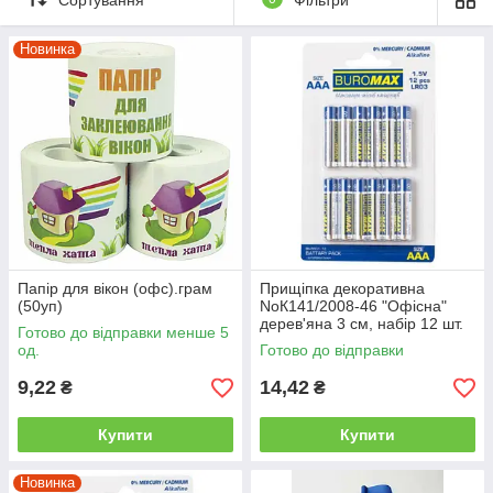
Новинка
Папір для вікон (офс).грам
Прищіпка декоративна
(50уп)
NoК141/2008-46 "Офісна"
дерев'яна 3 см, набір 12 шт.
Готово до відправки менше 5
од.
Готово до відправки
9,22
14,42
₴
₴
Купити
Купити
Новинка