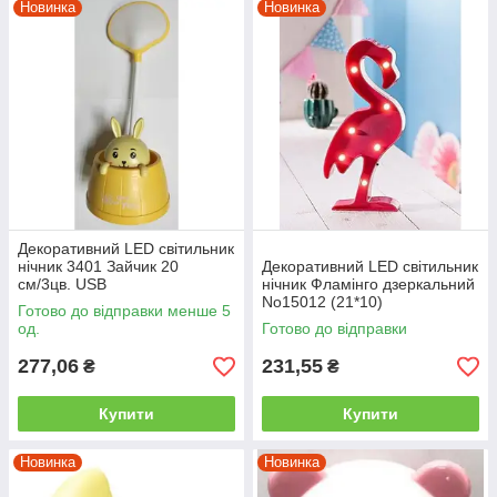
Новинка
Новинка
Декоративний LED світильник
нічник 3401 Зайчик 20
Декоративний LED світильник
см/3цв. USB
нічник Фламінго дзеркальний
No15012 (21*10)
Готово до відправки менше 5
од.
Готово до відправки
277,06
231,55
₴
₴
Купити
Купити
Новинка
Новинка