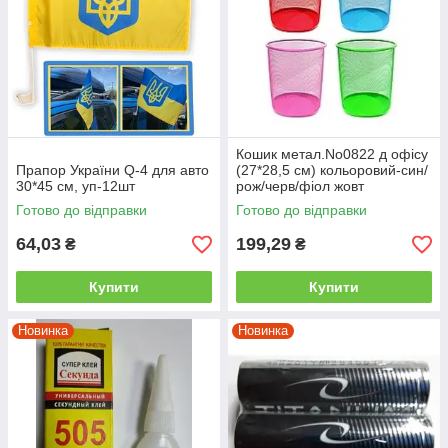
Кошик метал.No0822 д офісу
Прапор України Q-4 для авто
(27*28,5 см) кольоровий-син/
30*45 см, уп-12шт
рож/черв/фіол жовт
Готово до відправки
Готово до відправки
64,03
199,29
₴
₴
Купити
Купити
Новинка
Новинка