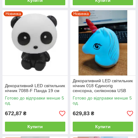
Купити
Купити
Новинка
Новинка
Декоративний LED світильник
Декоративний LED світильник
нічник 018 Єдиноrig
нічник 7088-F Панда 19 см
сенсорна, силіконова USB
Готово до відправки менше 5
Готово до відправки менше 5
од.
од.
672,87
629,83
₴
₴
Купити
Купити