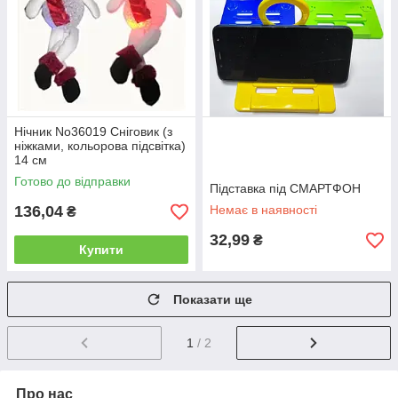
Нічник No36019 Сніговик (з
ніжками, кольорова підсвітка)
14 см
Готово до відправки
Підставка під СМАРТФОН
136,04
Немає в наявності
₴
32,99
₴
Купити
Показати ще
1
/ 2
Про нас