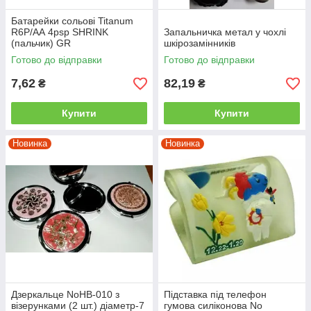
Батарейки сольові Titanum
R6P/АА 4psp SHRINK
Запальничка метал у чохлі
(пальчик) GR
шкірозамінників
Готово до відправки
Готово до відправки
7,62
82,19
₴
₴
Купити
Купити
Новинка
Новинка
Дзеркальце NoHB-010 з
Підставка під телефон
візерунками (2 шт.) діаметр-7
гумова силіконова No