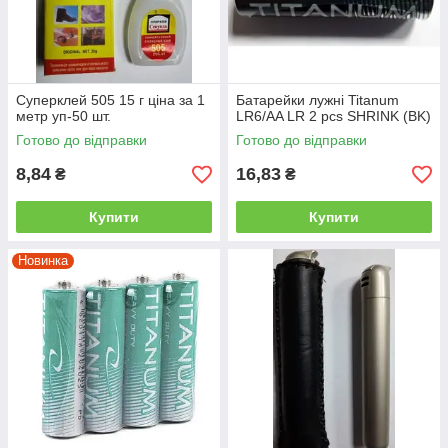
Суперклей 505 15 г ціна за 1
Батарейки лужні Titanum
метр уп-50 шт.
LR6/AA LR 2 pcs SHRINK (BK)
Готово до відправки
Готово до відправки
8,84
16,83
₴
₴
Купити
Купити
Новинка