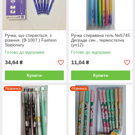
Ручка, що стирається, з
Ручка стиравана гель No5745
різання. (В-1007 ) Fashion
Деграде син., термостатна
Stationery
(уп12)
Готово до відправки
Готово до відправки
34,64
11,04
₴
₴
Купити
Купити
Новинка
Новинка