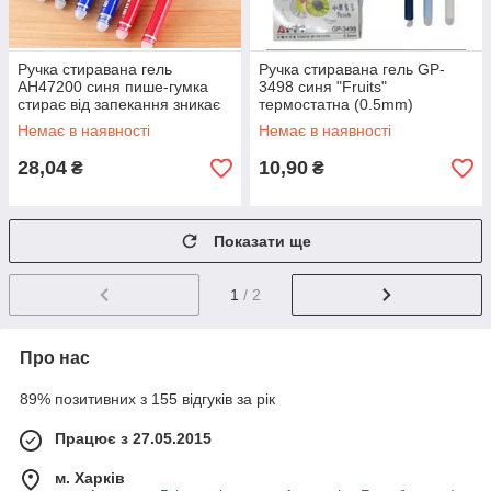
Ручка стиравана гель
Ручка стиравана гель GP-
АН47200 синя пише-гумка
3498 синя "Fruits"
стирає від запекання зникає
термостатна (0.5mm)
/12уп,144бл,1728ящ
12уп/144/1728ящ
Немає в наявності
Немає в наявності
28,04
10,90
₴
₴
Показати ще
1
/ 2
Про нас
89% позитивних з 155 відгуків за рік
Працює з 27.05.2015
м. Харків