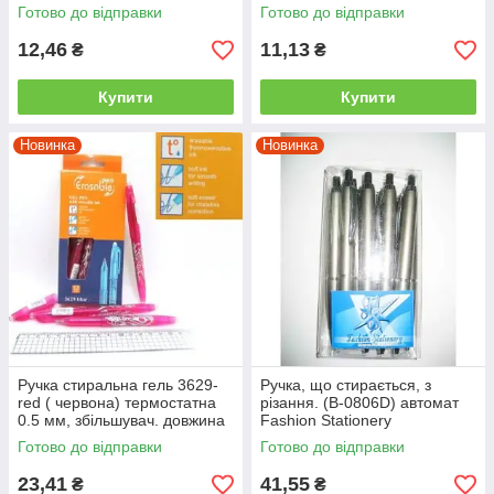
Готово до відправки
Готово до відправки
12,46
11,13
₴
₴
Купити
Купити
Новинка
Новинка
Ручка стиральна гель 3629-
Ручка, що стирається, з
red ( червона) термостатна
різання. (В-0806D) автомат
0.5 мм, збільшувач. довжина
Fashion Stationery
письма
Готово до відправки
Готово до відправки
23,41
41,55
₴
₴