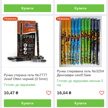
Купити
Купити
Новинка
Новинка
Ручка стиравана гель No3254
Ручка стирана гель No7777
Динозаври син/0.5мм
Josef Otten чорний (0.5mm)
Готово до відправки менше 5
Готово до відправки
од.
10,47
16,04
₴
₴
Купити
Купити