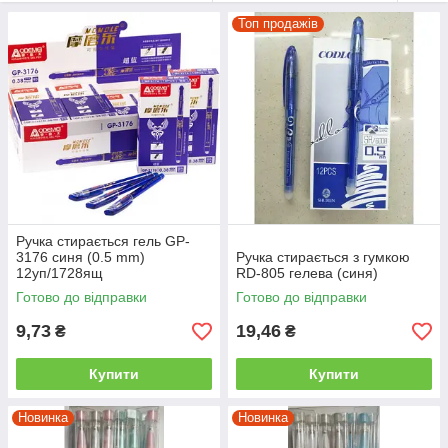
комфортне
Топ продажів
лист
чорнило на
водній і на
спиртовій основі для м'якого і легкого листа
кліп для кріплення
ручки
колір чорнила: синій, чорний, зелений, червоний і
багато інших.
колірне рішення корпусу:
змінний і одноразовий стрижень
Ручка стирається гель GP-
3176 синя (0.5 mm)
Ручка стирається з гумкою
12уп/1728ящ
RD-805 гелева (синя)
Готово до відправки
Готово до відправки
9,73
19,46
₴
₴
Купити
Купити
Новинка
Новинка