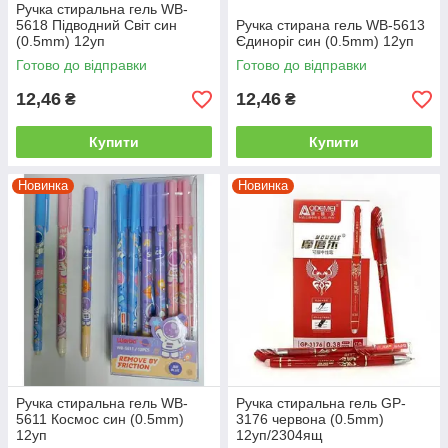
Ручка стиральна гель WB-
5618 Підводний Світ син
Ручка стирана гель WB-5613
(0.5mm) 12уп
Єдиноріг син (0.5mm) 12уп
Готово до відправки
Готово до відправки
12,46
12,46
₴
₴
Купити
Купити
Новинка
Новинка
Ручка стиральна гель WB-
Ручка стиральна гель GP-
5611 Космос син (0.5mm)
3176 червона (0.5mm)
12уп
12уп/2304ящ