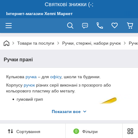
Святкові знижки (-;
Інтернет-магазин Хеппі Маркет
Товари та послуги
Ручки, стержні, набори ручок
Ручк
Ручки прані
Кулькова
ручка
– для
офісу
, школи та будинки.
Корпусу
ручок
різних серії виконані з прозорого або
кольорового пластику або металу.
гумовий грип
в
колір
корпусу
- перешкоджає
Показати все
виникненню
мозолів на
пальцях і
Сортування
0
Фільтри
забезпечує