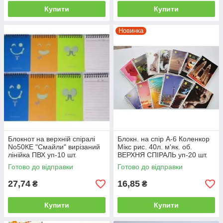
Купити
Купити
Новинка
Блокнот на верхній спіралі
Блокн. на спір А-6 Коленкор
No50КЕ "Смайли" вирізаний
Мікс рис. 40л. м'як. об.
лінійка ПВХ уп-10 шт.
ВЕРХНЯ СПІРАЛЬ уп-20 шт.
Готово до відправки
Готово до відправки
27,74
16,85
₴
₴
Купити
Купити