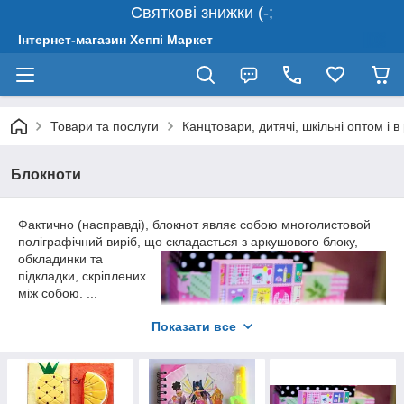
Святкові знижки (-;
Інтернет-магазин Хеппі Маркет
Товари та послуги
Канцтовари, дитячі, шкільні оптом і в
Блокноти
Фактично (насправді), блокнот являє собою многолистовой
поліграфічний виріб, що складається з аркуш
ового блоку,
обкладинки та
підкладки, скріплених
між собою. ...
Обкладинка і підкладка
Показати все
виробів, як правило,
виконується в єдиному
стилі з одностороннім
або двостороннім
запечатуванням.