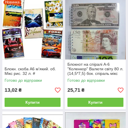
Новинка
Блокнот на спіралі А-6
Блокн. скоба А6 м'який. об.
"Коленкор" Валюти світу 80 л.
Мікс рис. 32 л. #
(14,5*7,5) бок. спіраль мікс
малюнків
Готово до відправки
Готово до відправки
13,02
25,71
₴
₴
Купити
Купити