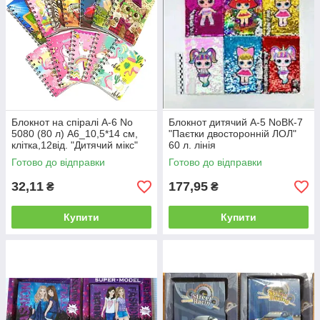
Блокнот на спіралі А-6 No
Блокнот дитячий А-5 NoВК-7
5080 (80 л) А6_10,5*14 см,
"Паєтки двосторонній ЛОЛ"
клітка,12від. "Дитячий мікс"
60 л. лінія
Готово до відправки
Готово до відправки
32,11
177,95
₴
₴
Купити
Купити