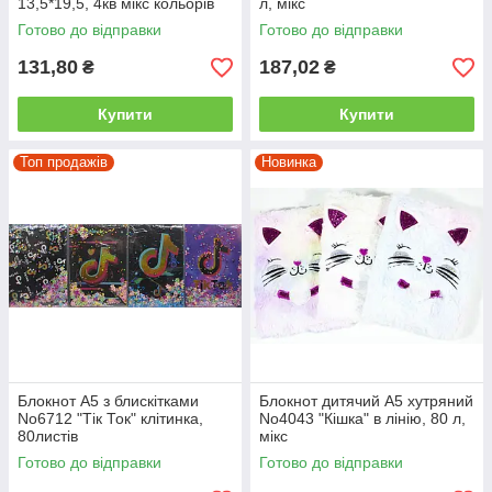
13,5*19,5, 4кв мікс кольорів
л, мікс
Готово до відправки
Готово до відправки
131,80
187,02
₴
₴
Купити
Купити
Топ продажів
Новинка
Блокнот А5 з блискітками
Блокнот дитячий А5 хутряний
No6712 "Тік Ток" клітинка,
No4043 "Кішка" в лінію, 80 л,
80листів
мікс
Готово до відправки
Готово до відправки