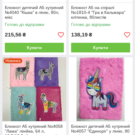
Блокнот дитячий А5 хутряний
Блокнот А5 на спіралі
№4040 "Кішка" в лінію, 80л,
No1810-4 "Гра в Кальмара"
мікс
клітинка, 80листів
Готово до відправки
Готово до відправки
215,56
138,19
₴
₴
Купити
Купити
Новинка
Блокнот А5 хутряний No4058
Блокнот дитячий А5 хутряний
"Лама" лінійка, 64 л,
No4057 "Єдиноріг" у лінію, 80