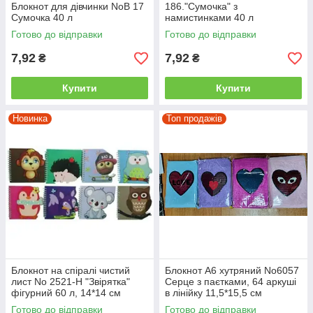
Блокнот для дівчинки NoВ 17
186."Сумочка" з
Сумочка 40 л
намистинками 40 л
Готово до відправки
Готово до відправки
7,92
7,92
₴
₴
Купити
Купити
Новинка
Топ продажів
Блокнот на спіралі чистий
Блокнот А6 хутряний No6057
лист No 2521-Н "Звірятка"
Серце з паєтками, 64 аркуші
фігурний 60 л, 14*14 см
в лінійку 11,5*15,5 см
(12уп)
Готово до відправки
Готово до відправки