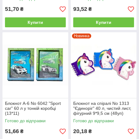
51,70
93,52
₴
₴
Купити
Купити
Новинка
Блокнот A-6 No 6042 "Sport
Блокнот на спіралі No 1313
car" 60 л у тонкій коробці
"Єдиноріг" 40 л, чистий лист,
(13*11)
фігурний 9*9,5 см (48уп)
Готово до відправки
Готово до відправки
51,66
20,18
₴
₴