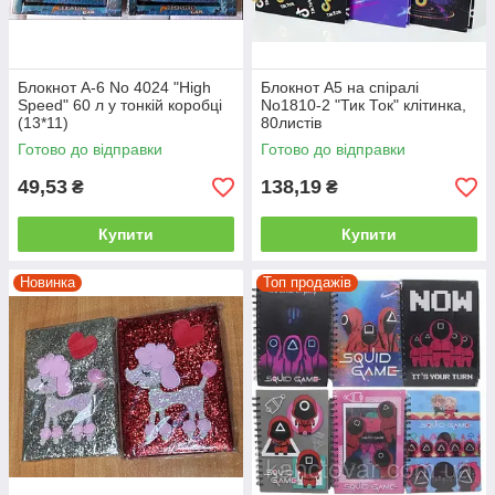
Блокнот A-6 No 4024 "High
Блокнот А5 на спіралі
Speed" 60 л у тонкій коробці
No1810-2 "Тик Ток" клітинка,
(13*11)
80листів
Готово до відправки
Готово до відправки
49,53
138,19
₴
₴
Купити
Купити
Новинка
Топ продажів