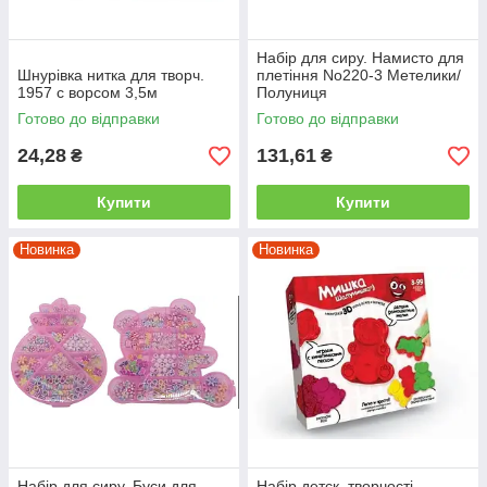
Набір для сиру. Намисто для
Шнурівка нитка для творч.
плетіння No220-3 Метелики/
1957 с ворсом 3,5м
Полуниця
Готово до відправки
Готово до відправки
24,28
131,61
₴
₴
Купити
Купити
Новинка
Новинка
Набір для сиру. Буси для
Набір детск. творчості