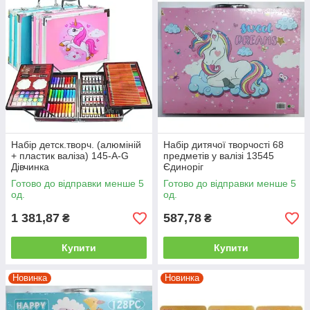
Набір детск.творч. (алюміній
Набір дитячої творчості 68
+ пластик валіза) 145-А-G
предметів у валізі 13545
Дівчинка
Єдиноріг
Готово до відправки менше 5
Готово до відправки менше 5
од.
од.
1 381,87
587,78
₴
₴
Купити
Купити
Новинка
Новинка