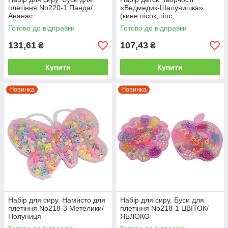
плетіння No220-1 Панда/
«Ведмедик-Шалунишка»
Ананас
(кине.пісок, гіпс,
барвник,форма) (РУС)
Готово до відправки
Готово до відправки
131,61
107,43
₴
₴
Купити
Купити
Новинка
Новинка
Набір для сиру. Намисто для
Набір для сиру. Буси для
плетіння No218-3 Метелики/
плетіння No218-1 ЦВІТОК/
Полуниця
ЯБЛОКО