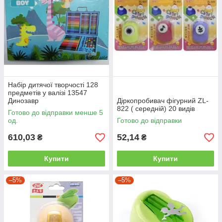
Набір дитячої творчості 128
предметів у валізі 13547
Динозавр
Діркопробивач фігурний ZL-
822 ( середній) 20 видів
Готово до відправки менше 5
од.
Готово до відправки
610,03
52,14
₴
₴
Купити
Купити
–5%
–5%