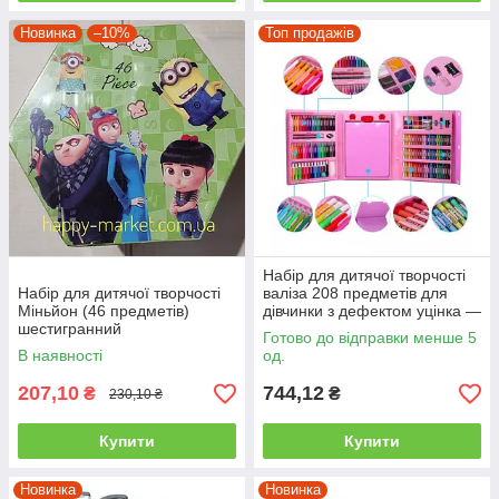
Новинка
–10%
Топ продажів
Набір для дитячої творчості
Набір для дитячої творчості
валіза 208 предметів для
Міньйон (46 предметів)
дівчинки з дефектом уцінка —
шестигранний
добра (без браку)+70 грн
Готово до відправки менше 5
В наявності
од.
207,10
744,12
₴
₴
230,10 ₴
Купити
Купити
Новинка
Новинка