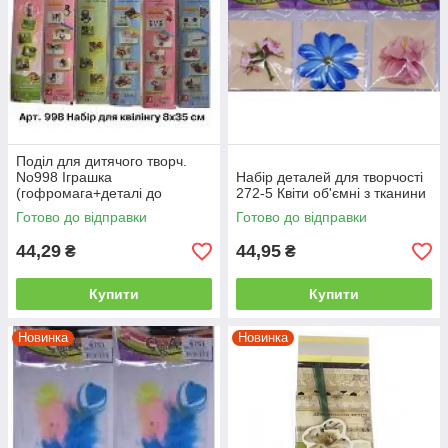
Поділ для дитячого творч.
No998 Іграшка
Набір деталей для творчості
(гофромага+деталі до
272-5 Квіти об'ємні з тканини
іграшки) ведмедик/танк/
Готово до відправки
Готово до відправки
смоліт/пінгвін
44,29
44,95
₴
₴
Купити
Купити
Новинка
Новинка