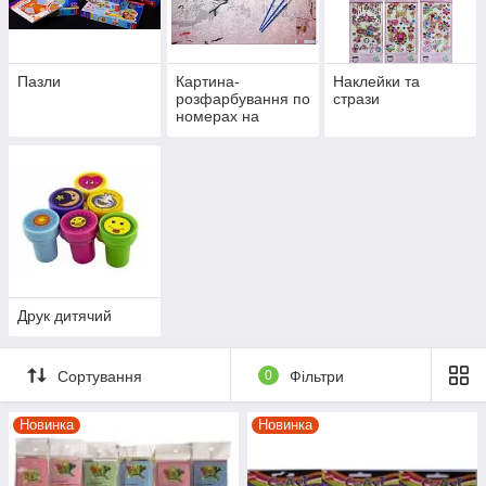
Пазли
Картина-
Наклейки та
розфарбування по
стрази
номерах на
полотні в
подарунковій
коробці
Друк дитячий
Сортування
0
Фільтри
Новинка
Новинка