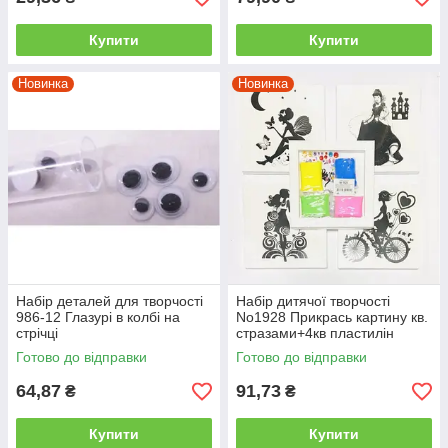
Купити
Купити
Новинка
Новинка
Набір деталей для творчості
Набір дитячої творчості
986-12 Глазурі в колбі на
No1928 Прикрась картину кв.
стрічці
стразами+4кв пластилін
20х20см на полотні
Готово до відправки
Готово до відправки
64,87
91,73
₴
₴
Купити
Купити