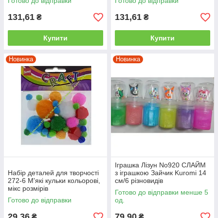
Готово до відправки
Готово до відправки
131,61
131,61
₴
₴
Купити
Купити
Новинка
Новинка
Іграшка Лізун No920 СЛАЙМ
Набір деталей для творчості
з іграшкою Зайчик Kuromi 14
272-6 М'які кульки кольорові,
см/6 різновидів
мікс розмірів
Готово до відправки менше 5
Готово до відправки
од.
29,36
79,90
₴
₴