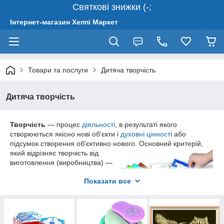
Святкові знижки (-;
Інтернет-магазин Хеппі Маркет
Товари та послуги
Дитяча творчість
Дитяча творчість
Творчість
— процес
діяльності
, в результаті якого
створюються якісно нові об'єкти і
духовні цінності
або
підсумок створення об'єктивно нового.
Основний критерій,
який відрізняє творчість від
виготовлення (виробництва) —
унікальність
його результату.
Показати все
Результат творчості неможливо
прямо вивести з початкових
умов. Ніхто, крім, можливо,
автора
, не може отримати в
точності такий же результат,