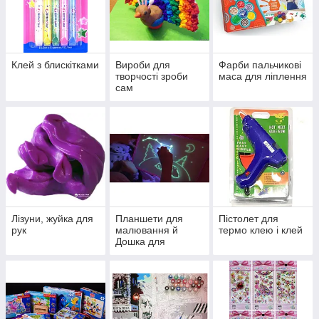
Клей з блискітками
Вироби для
Фарби пальчикові
творчості зроби
маса для ліплення
сам
Лізуни, жуйка для
Планшети для
Пістолет для
рук
малювання й
термо клею і клей
Дошка для
малювання —
малюй світлом