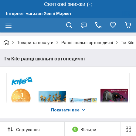
Святкові знижки (-;
Інтернет-магазин Хеппі Маркет
Товари та послуги
Ранці шкільні ортопедичні
Тм Кite
Тм Кite ранці шкільні ортопедичні
Показати все
Історія появи KITE
За більш ніж 10 років ми пройшли шлях від локальної
Сортування
0
Фільтри
компанії з виробництва рюкзаків до міжнародного бренду по