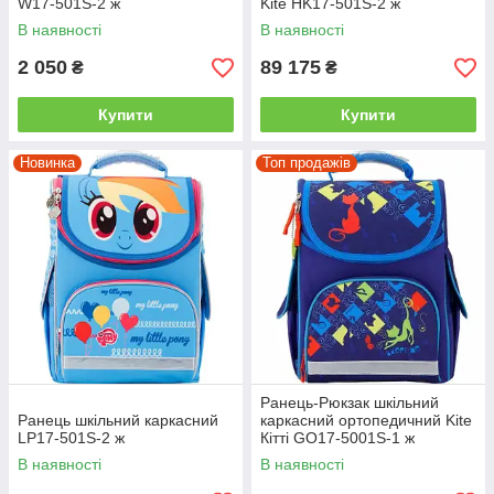
W17-501S-2 ж
Kite HK17-501S-2 ж
В наявності
В наявності
2 050
89 175
₴
₴
Купити
Купити
Новинка
Топ продажів
Ранець-Рюкзак шкільний
Ранець шкільний каркасний
каркасний ортопедичний Kite
LP17-501S-2 ж
Кітті GO17-5001S-1 ж
В наявності
В наявності