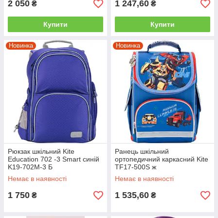
2 050
1 247,60
₴
₴
Купити
Купити
Новинка
Новинка
Рюкзак шкільний Kite
Ранець шкільний
Education 702 -3 Smart синій
ортопедичний каркасний Kite
K19-702M-3 Б
TF17-500S ж
Немає в наявності
Немає в наявності
1 750
1 535,60
₴
₴