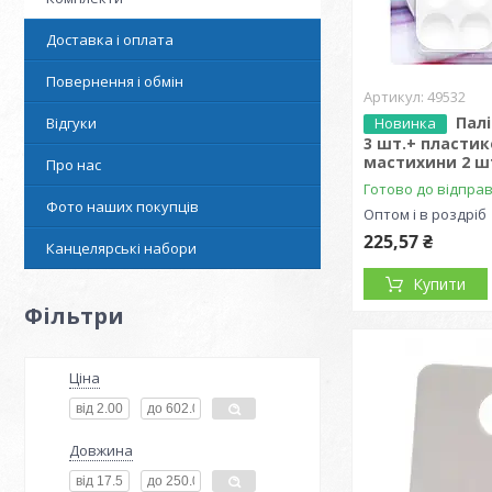
Доставка і оплата
Повернення і обмін
49532
Палі
Відгуки
Новинка
3 шт.+ пласти
мастихини 2 шт
Про нас
Готово до відпра
Фото наших покупців
Оптом і в роздріб
225,57 ₴
Канцелярські набори
Купити
Фільтри
Ціна
Довжина