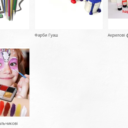
Фарби Гуаш
Акрилові 
альчикові