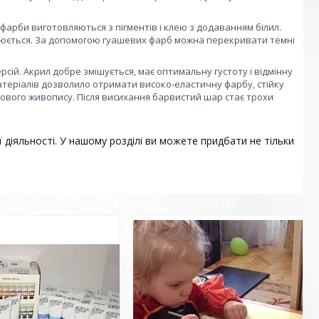
фарби виготовляються з пігментів і клею з додаванням білил.
білюється. За допомогою гуашевих фарб можна перекривати темні
сій. Акрил добре змішується, має оптимальну густоту і відмінну
матеріалів дозволило отримати високо-еластичну фарбу, стійку
лового живопису. Після висихання барвистий шар стає трохи
ї діяльності. У нашому розділі ви можете придбати не тільки