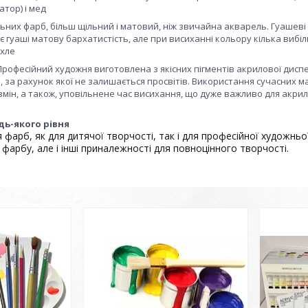
атор) і мед
ьних фарб, більш щільний і матовий, ніж звичайна акварель. Гуашеві 
є гуаші матову бархатистість, але при висиханні кольору кілька ви
охле
рофесійний художня виготовлена з якісних пігментів акрилової диспер
, за рахунок якої не залишається просвітів. Використання сучасних 
мін, а також, уповільнене час висихання, що дуже важливо для акри
дь-якого рівня
 фарб, як для дитячої творчості, так і для професійної художньо
 фарбу, але і інші приналежності для повноцінного творчості.