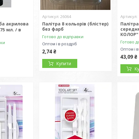
26064
ба акрилова
Палітра 8 кольорів (блістер)
Палітра
без фарб
середня
75 мл. / в
КОЛОР" 
Готово до відправки
Готово д
вки
Оптом і в роздріб
Оптом і в
2,74 ₴
43,09 ₴
Купити
К