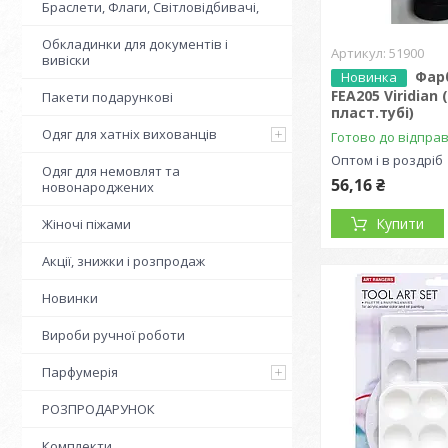
Браслети, Флаги, Світловідбивачі,
Обкладинки для документів і
51900
вивіски
Фар
Новинка
FEA205 Viridian (
Пакети подарункові
пласт.тубі)
Одяг для хатніх вихованців
Готово до відпра
Оптом і в роздріб
Одяг для немовлят та
56,16 ₴
новонароджених
Купити
Жіночі піжами
Акції, знижки і розпродаж
Новинки
Вироби ручної роботи
Парфумерія
РОЗПРОДАРУНОК
Комплекти