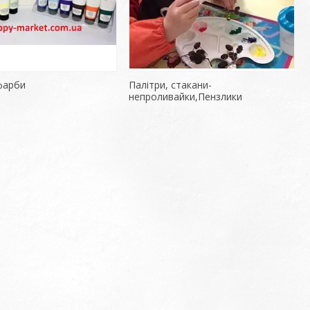
фарби
Палітри, стакани-
непроливайки,Пензлики