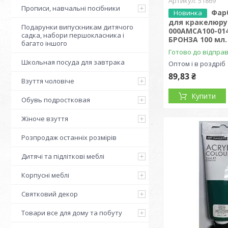
51869
Прописи, навчальні посібники
Фар
Новинка
для кракелюру
Подарунки випускникам дитячого
000АМСА100-01
садка, набори першокласника і
БРОНЗА 100 мл.
багато іншого
Готово до відпра
Школьная посуда для завтрака
Оптом і в роздріб
89,83 ₴
Взуття чоловіче
Купити
Обувь подростковая
Жіноче взуття
Розпродаж останніх розмірів
Дитячі та підліткові меблі
Корпусні меблі
Святковий декор
Товари все для дому та побуту