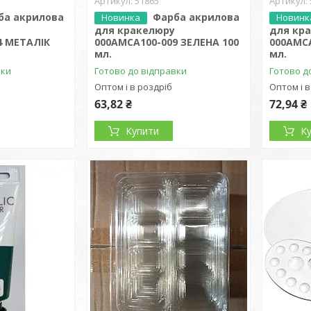
51865
ба акрилова
Фарба акрилова
Новинка
Новинк
для кракелюру
для кр
4 МЕТАЛІК
000АМСА100-009 ЗЕЛЕНА 100
000АМСА
мл.
мл.
вки
Готово до відправки
Готово д
Оптом і в роздріб
Оптом і в
63,82 ₴
72,94 ₴
Купити
К