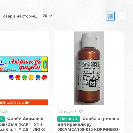
алишилось 2 дні
34451
51871
Фарби Акрилові
Фарба акрилова
а
Новинка
рів/2 мл (КАРТ. УП.)
для кракелюру
ра 6 шт. * 2.8 г ЛЮКС
000АМСА100-015 КОРІЧНЕВО-