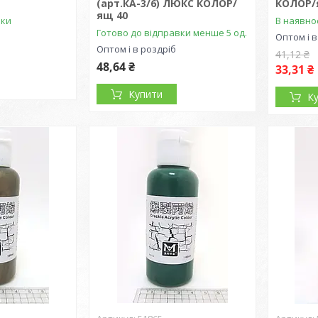
(арт.КА-3/6) ЛЮКС КОЛОР/
КОЛОР/
ящ 40
вки
В наявно
Готово до відправки менше 5 од.
Оптом і в
Оптом і в роздріб
41,12 ₴
48,64 ₴
33,31 ₴
Купити
К