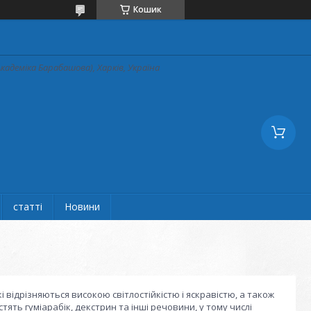
Кошик
кадеміка Барабашова), Харків, Україна
статті
Новини
і відрізняються високою світлостійкістю і яскравістю, а також
ять гуміарабік, декстрин та інші речовини, у тому числі