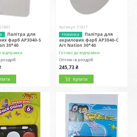
51601
51617
Палітра для
Палітра для
а
Новинка
их фарб AP3040-S
акрилових фарб AP3040-C
ion 30*40
Art Nation 30*40
о відправки
Готово до відправки
 роздріб
Оптом і в роздріб
₴
245,73 ₴
упити
Купити