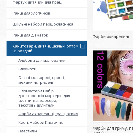
Фартух дитячий для праці
Ранці для хлопчиків
Шкільні набори першокласника
Ранці для дівчаток
Фарби акварельні
Канцтовари, дитячі, шкільні оптом
і в роздріб
Альбоми для малювання
Блокноти
Олівці кольорові, прості,
механічні, грифелі
Фломастери Набір
двосторонніх маркерів для
скетчинга, маркери,
текстовыдилители
Фарби акварельні, гуаш, акрил
Кисті, Набори Кисточик
Фарби для гриму, п
Пластилін