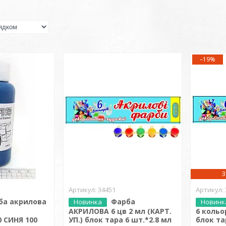
–19%
З
34451
ба акрилова
Фарба
Новинка
Новинк
АКРИЛОВА 6 цв 2 мл (КАРТ.
6 кольо
 СИНЯ 100
УП.) блок тара 6 шт.*2.8 мл
блок та