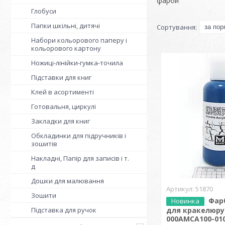
фарби
Глобуси
Папки шкільні, дитячі
Набори кольорового паперу і
кольорового картону
Ножиці-лінійки-гумка-точила
Підставки для книг
Клей в асортименті
Готовальня, циркулі
Закладки для книг
Обкладинки для підручників і
зошитів
Накладні, Папір для записів і т.
д
Дошки для малювання
51870
Зошити
Фар
Новинка
Підставка для ручок
для кракелюру
000АМСА100-010