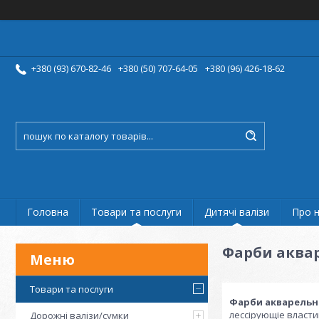
+380 (93) 670-82-46
+380 (50) 707-64-05
+380 (96) 426-18-62
Головна
Товари та послуги
Дитячі валізи
Про 
Фарби аквар
Товари та послуги
Фарби акварельн
лессірующіе власти
Дорожні валізи/сумки