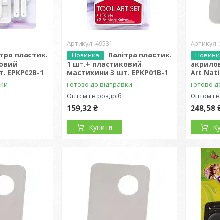
49531
тра пластик.
Палітра пластик.
Новинка
Новинк
ковий
1 шт.+ пластиковий
акрилов
. EPKP02B-1
мастихини 3 шт. EPKP01B-1
Art Nat
вки
Готово до відправки
Готово д
Оптом і в роздріб
Оптом і в
159,32 ₴
248,58 
Купити
К