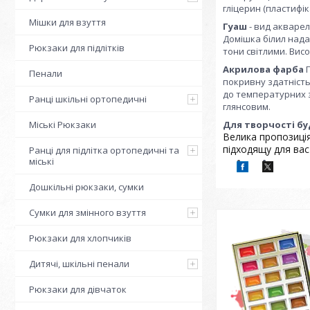
гліцерин (пластифік
Мішки для взуття
Гуаш
- вид акварел
Домішка білил нада
Рюкзаки для підлітків
тони світлими. Вис
Акрилова фарба
П
Пенали
покривну здатність
до температурних з
Ранці шкільні ортопедичні
глянсовим.
Міські Рюкзаки
Для творчості бу
Велика пропозиція
підходящу для вас
Ранці для підлітка ортопедичні та
міські
Дошкільні рюкзаки, сумки
Сумки для змінного взуття
Рюкзаки для хлопчиків
Дитячі, шкільні пенали
Рюкзаки для дівчаток