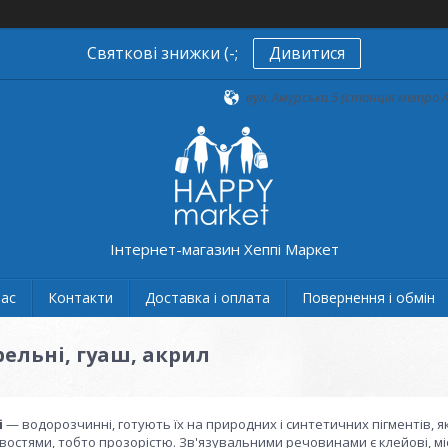
Святкові знижки (-;
Дивитися
вул. Амурська 5 (станція метро А
Інтернет-магазин Хеппі Маркет
нас
Контакти
Доставка і оплата
Повернення і обмін
ельні, гуаш, акрил
і
— водорозчинні, готують їх на природних і синтетичних пігментів, як
востями, тобто прозорістю. Зв'язувальними речовинами є клейові, міст