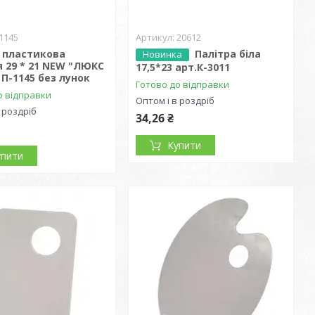
1145
20612
 пластикова
Палітра біла
Новинка
 29 * 21 NEW "ЛЮКС
17,5*23 арт.К-3011
П-1145 без лунок
Готово до відправки
о відправки
Оптом і в роздріб
 роздріб
34,26 ₴
Купити
упити