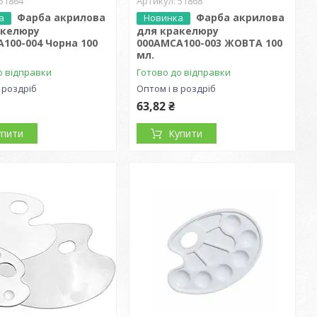
51864
51868
Фарба акрилова
Фарба акрилова
а
Новинка
акелюру
для кракелюру
100-004 Чорна 100
000АМСА100-003 ЖОВТА 100
мл.
о відправки
Готово до відправки
 роздріб
Оптом і в роздріб
63,82 ₴
упити
Купити