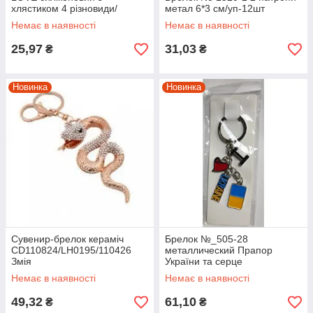
хлястиком 4 різновиди/
метал 6*3 см/уп-12шт
уп-12шт
Немає в наявності
Немає в наявності
25,97
31,03
₴
₴
Новинка
Новинка
Сувенир-брелок кераміч
Брелок №_505-28
CD110824/LH0195/110426
металлический Прапор
Змія
України та серце
Немає в наявності
Немає в наявності
49,32
61,10
₴
₴