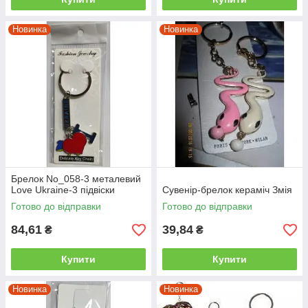
Новинка
Новинка
Брелок No_058-3 металевий
Love Ukraine-3 підвіски
Сувенір-брелок кераміч Змія
Готово до відправки
Готово до відправки
84,61
39,84
₴
₴
Купити
Купити
Новинка
Новинка