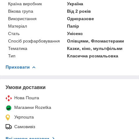
Країна виробник
Україна
Вікова група
Від 2 років
Використання
Одноразове
Матеріал
Папір
Стать
Унісекс
Спосіб розфарбовування
Олівцями, Фломастерами
Тематика
Казки, кіно, мультфільми
Тип
Класична розмальовка
Приховати
Умови доставки
Нова Пошта
Магазини Rozetka
Укрпошта
Самовивіз
Всі умови доставки