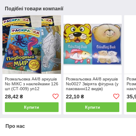
Подібні товари компанії
Розмальовка А4/8 аркушів
Розмальовка А4/8 аркушів
Розм
No МІКС з наклейками 126
No0027 Звірята фігурна (у
Розм
шт (СТ-009) уп12
пакованні12 видів)
накл
28,42
22,10
35,
₴
₴
Купити
Купити
Про нас