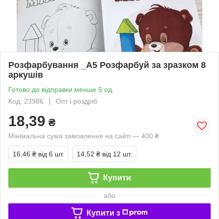
Розфарбування _А5 Розфарбуй за зразком 8
аркушів
Готово до відправки менше 5 од.
Код: 23986
Опт і роздріб
18,39
₴
Мінімальна сума замовлення на сайті — 400 ₴
16,46 ₴
від 6 шт.
14,52 ₴
від 12 шт.
Купити
або
Купити з