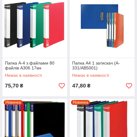
Папка А-4 з файлами 80
Папка А4 1 затискач (A-
файлів А306 17мк
331/AB5001)
Немає в наявності
Немає в наявності
75,70
47,80
₴
₴
Новинка
Новинка