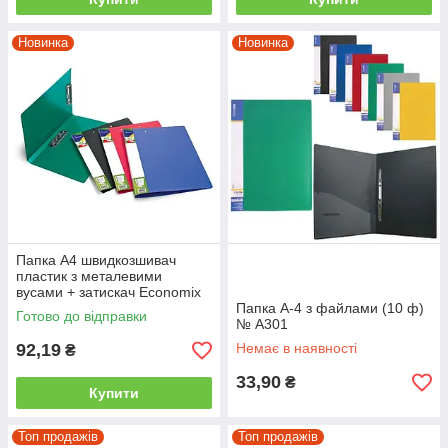
Новинка
Новинка
Папка А4 швидкозшивач
пластик з металевими
вусами + затискач Economix
+ кишеня 31203 CLIP B+C
Папка А-4 з файлами (10 ф)
Готово до відправки
Асорті кольорів
№ А301
92,19
Немає в наявності
₴
33,90
₴
Купити
Топ продажів
Топ продажів