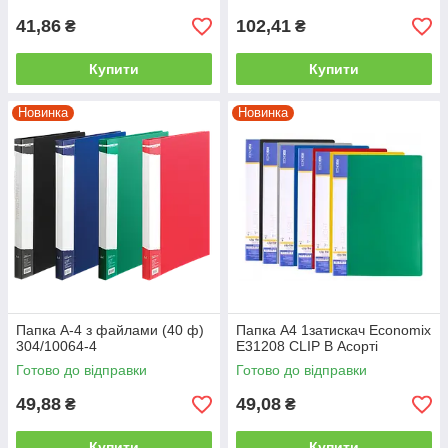
41,86
102,41
₴
₴
Купити
Купити
Новинка
Новинка
Папка А-4 з файлами (40 ф)
Папка А4 1затискач Economix
304/10064-4
Е31208 CLIP B Асорті
Готово до відправки
Готово до відправки
49,88
49,08
₴
₴
Купити
Купити