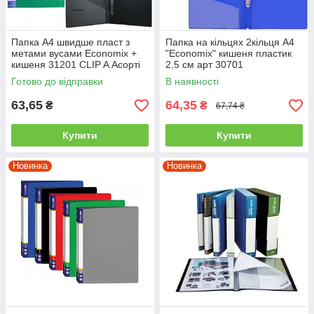
Папка А4 швидше пласт з
Папка на кільцях 2кільця А4
метами вусами Economix +
"Economix" кишеня пластик
кишеня 31201 CLIP A Асорті
2,5 см арт 30701
кольорів
Готово до відправки
В наявності
63,65
64,35
₴
₴
67,74 ₴
Купити
Купити
Новинка
Новинка