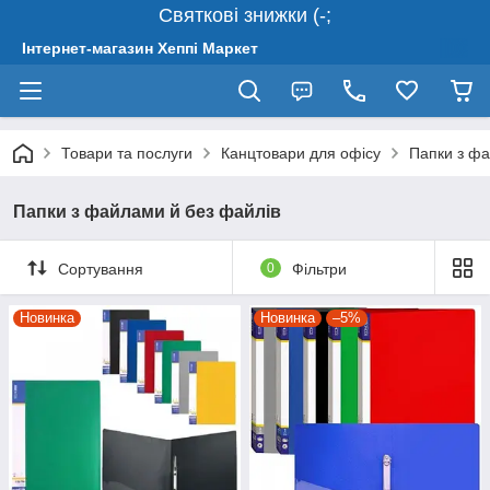
Святкові знижки (-;
Інтернет-магазин Хеппі Маркет
Товари та послуги
Канцтовари для офісу
Папки з фа
Папки з файлами й без файлів
Сортування
0
Фільтри
Новинка
Новинка
–5%