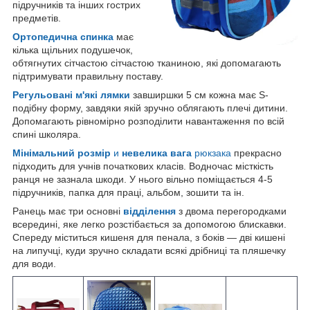
підручників та інших гострих
предметів.
Ортопедична спинка
має
кілька щільних подушечок,
обтягнутих сітчастою сітчастою тканиною, які допомагають
підтримувати правильну поставу.
Регульовані м'які лямки
завширшки 5 см кожна має S-
подібну форму, завдяки якій зручно облягають плечі дитини.
Допомагають рівномірно розподілити навантаження по всій
спині школяра.
Мінімальний розмір
и
невелика вага
рюкзака
прекрасно
підходить для учнів початкових класів. Водночас місткість
ранця не зазнала шкоди. У нього вільно поміщається 4-5
підручників, папка для праці, альбом, зошити та ін.
Ранець має три основні
відділення
з двома перегородками
всередині, яке легко розстібається за допомогою блискавки.
Спереду міститься кишеня для пенала, з боків — дві кишені
на липучці, куди зручно складати всякі дрібниці та пляшечку
для води.