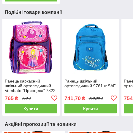
Подібні товари компанії
Ранець каркасний
Ранець шкільний
Ране
шкільний ортопедичний
ортопедичний 9761 ж SAF
орто
Vombato "Принцеса" 7822-
3
765
741,70
754
₴
₴
850 ₴
950,90 ₴
Купити
Купити
Акційні пропозиції та новинки