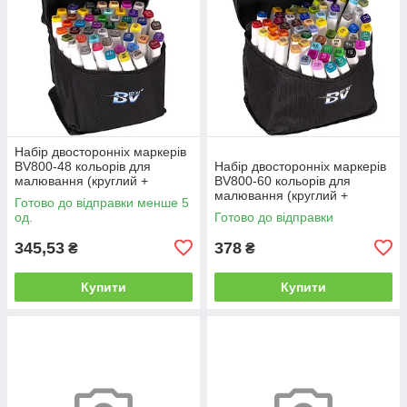
Набір двосторонніх маркерів
BV800-48 кольорів для
Набір двосторонніх маркерів
малювання (круглий +
BV800-60 кольорів для
скісний.) квадратний у сумці
малювання (круглий +
Готово до відправки менше 5
скісний.) квадратний у сумці
од.
Готово до відправки
345,53
378
₴
₴
Купити
Купити