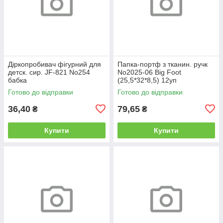
Діркопробивач фігурний для
Папка-портф з тканин. ручк
детск. сир. JF-821 No254
No2025-06 Big Foot
бабка
(25,5*32*8,5) 12уп
Готово до відправки
Готово до відправки
36,40
79,65
₴
₴
Купити
Купити