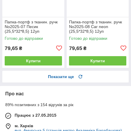
Папка-портф з тканин. ручк
Папка-портф з тканин. ручк
No2025-07 Песик
No2025-08 Car neon
(25,5*32*8,5) 12уп
(25,5*32*8,5) 12уп
Готово до відправки
Готово до відправки
79,65
79,65
₴
₴
Купити
Купити
Показати ще
Про нас
89% позитивних з 154 відгуків за рік
Працює з 27.05.2015
м. Харків
вул. Амурська 5 (станція метро Академіка Барабашова),