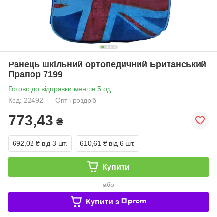
Ранець шкільний ортопедичний Британський
Прапор 7199
Готово до відправки менше 5 од.
Код: 22492
Опт і роздріб
773,43
₴
692,02 ₴
від 3 шт.
610,61 ₴
від 6 шт.
Купити
або
Купити з