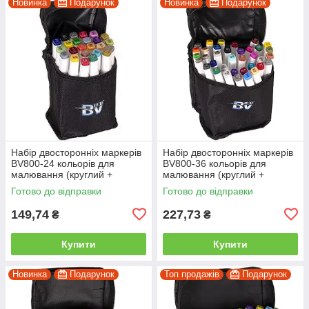
Новинка
Подарунок
Новинка
Подарунок
Набір двосторонніх маркерів
Набір двосторонніх маркерів
BV800-24 кольорів для
BV800-36 кольорів для
малювання (круглий +
малювання (круглий +
скошений.) квадратний у
скісний.) квадратний у сумці
Готово до відправки
Готово до відправки
сумці
149,74
227,73
₴
₴
Купити
Купити
Новинка
Подарунок
Топ продажів
Подарунок