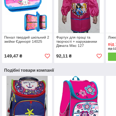
Пенал твердий шкільний 2
Фартух для праці та
Ліжк
змійки Єдиноріг 14025
творчості + нарукавники
від
Дівчата Мікс 127
від 1
149,47
92,11
₴
₴
Подібні товари компанії