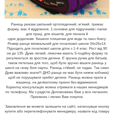
Ранець рюкзак шкільний ортопедичний, м'який, тримає
форму, має 4 відділення, 1-основне для підручників і папки
для праці, для зошитів, для пенала й
одне додаткове. Кишеня пляшечки для води та ланч боксу.
Розмір ранця мінімальний для початкової школи 34х26х14.
Підходить для початкової школи діток з 1-4 клас. Рост від 90
см до 135. Дуже легкий, лямочки мають S-подібну форму та
регулюються за зростом дитини. Є зручна ручка для батьків,
також петелька для того, щоб було зручно вішати ранець у
школі на гачку біля парты. Ранець стійкий, не падає. Так само
Дуже важливо знати!!! ДНО ранца не має бути нижче кобчика)
щоб не порушувати хребет дитини. Ранець можна прати в
машинці, на делікатному пранні без віджимання.
Коректну консультацію можна отримати в наших менеджерів
по телефону. Ми з радістю Допоможемо Вам у всіх питаннях.
Приємних і легких Вам покупок.
Замовлення ви можете залишити на сайті, натиснувши кнопку
купити або перетелефонувати менеджеру, назвати код товару