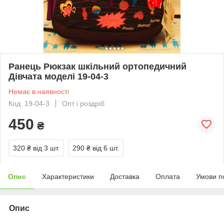
Ранець Рюкзак шкільний ортопедичний
Дівчата моделі 19-04-3
Немає в наявності
Код: 19-04-3
Опт і роздріб
450
₴
320 ₴
від 3 шт.
290 ₴
від 6 шт.
Опис
Характеристики
Доставка
Оплата
Умови п
Опис