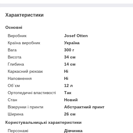
Характеристики
Основні
Виробник
Josef Otten
Країна виробник
Україна
Вага
300 г
Висота
34 см
Глибина
14 см
Каркасний рюкзак
Ні
Наповнення
Ні
Об`єм
12 л
Ортопедичні властивості
Так
Стан
Новий
Візерунки і принти
Абстрактний принт
Ширина
26 см
Користувальницькі характеристики
Персонажі
Дівчинка