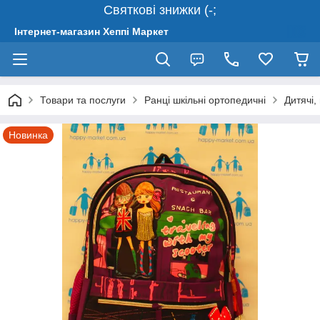
Святкові знижки (-;
Інтернет-магазин Хеппі Маркет
Товари та послуги
Ранці шкільні ортопедичні
Дитячі,
Новинка