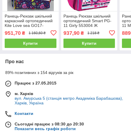
Ранець-Рюкзак шкільний
Ранець Рюкзак шкільний
Ране
каркасний ортопедичний
ортопедичний Smart PG-
орто
Kite Love sea GO17-
11 Girly 553004 Ж
11 M
5001S-2 ж
951,70
937,90
889
₴
₴
1 160,60 ₴
1 218 ₴
Купити
Купити
Про нас
89% позитивних з 154 відгуків за рік
Працює з 27.05.2015
м. Харків
вул. Амурська 5 (станція метро Академіка Барабашова),
Харків, Україна
Контакти
Сьогодні працює з 08:30 до 20:30
Показати весь графік роботи