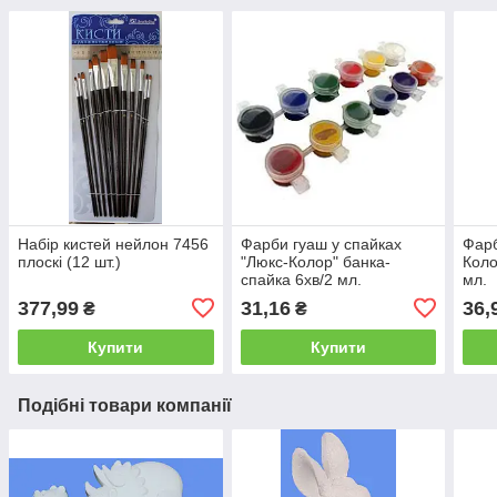
Набір кистей нейлон 7456
Фарби гуаш у спайках
Фарб
плоскі (12 шт.)
"Люкс-Колор" банка-
Коло
спайка 6хв/2 мл.
мл.
377,99
31,16
36,
₴
₴
Купити
Купити
Подібні товари компанії