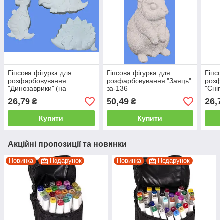
Гіпсова фігурка для
Гіпсова фігурка для
Гіпс
розфарбовування
розфарбовування "Заяць"
роз
"Динозаврики" (на
за-136
"Сні
липучці) Д-3
підв
26,79
50,49
26,
₴
₴
Купити
Купити
Акційні пропозиції та новинки
Новинка
Подарунок
Новинка
Подарунок