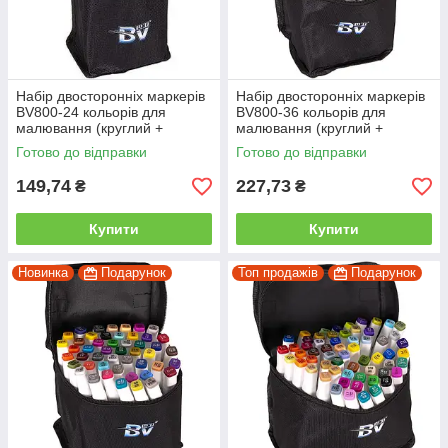
Набір двосторонніх маркерів
Набір двосторонніх маркерів
BV800-24 кольорів для
BV800-36 кольорів для
малювання (круглий +
малювання (круглий +
скошений.) квадратний у
скісний.) квадратний у сумці
Готово до відправки
Готово до відправки
сумці
149,74
227,73
₴
₴
Купити
Купити
Новинка
Подарунок
Топ продажів
Подарунок