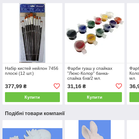
Набір кистей нейлон 7456
Фарби гуаш у спайках
Фарб
плоскі (12 шт.)
"Люкс-Колор" банка-
Коло
спайка 6хв/2 мл.
мл.
377,99
31,16
36,
₴
₴
Купити
Купити
Подібні товари компанії