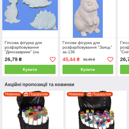
Гіпсова фігурка для
Гіпсова фігурка для
Гіпс
розфарбовування
розфарбовування "Заяць"
роз
"Динозаврики" (на
за-136
"Сні
липучці) Д-3
підв
26,79
45,44
26,
₴
₴
50,49 ₴
Купити
Купити
Акційні пропозиції та новинки
Новинка
Подарунок
Новинка
Подарунок