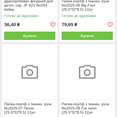
Діркопробивач фігурний для
Папка-портф з тканин. ручк
детск. сир. JF-821 No254
No2025-06 Big Foot
бабка
(25,5*32*8,5) 12уп
Готово до відправки
Готово до відправки
36,40
79,65
₴
₴
Купити
Купити
Папка-портф з тканин. ручк
Папка-портф з тканин. ручк
No2025-07 Песик
No2025-08 Car neon
(25,5*32*8,5) 12уп
(25,5*32*8,5) 12уп