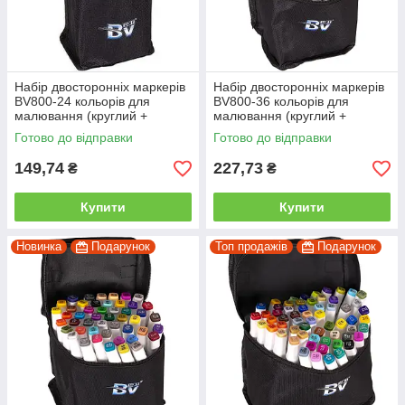
Набір двосторонніх маркерів
Набір двосторонніх маркерів
BV800-24 кольорів для
BV800-36 кольорів для
малювання (круглий +
малювання (круглий +
скошений.) квадратний у
скісний.) квадратний у сумці
Готово до відправки
Готово до відправки
сумці
149,74
227,73
₴
₴
Купити
Купити
Новинка
Подарунок
Топ продажів
Подарунок