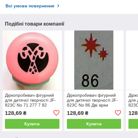
Всі умови повернення
Подібні товари компанії
Діркопробивач фігурний
Діркопробивач фігурний
Дірк
для дитячої творчості JF-
для дитячої творчості JF-
для 
823C No 71 277 7 82
823C No 86 Дві зірки
823C
см
128,69
128,69
128
₴
₴
Купити
Купити