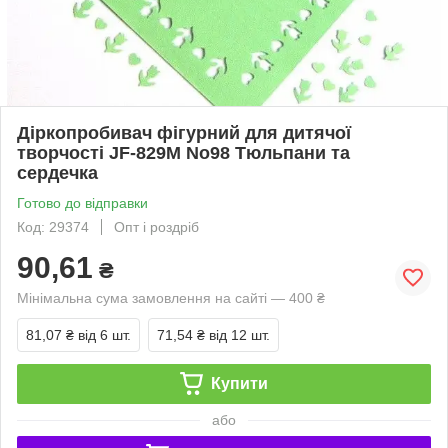
Діркопробивач фігурний для дитячої
творчості JF-829M No98 Тюльпани та
сердечка
Готово до відправки
Код: 29374
Опт і роздріб
90,61
₴
Мінімальна сума замовлення на сайті — 400 ₴
81,07 ₴
від 6 шт.
71,54 ₴
від 12 шт.
Купити
або