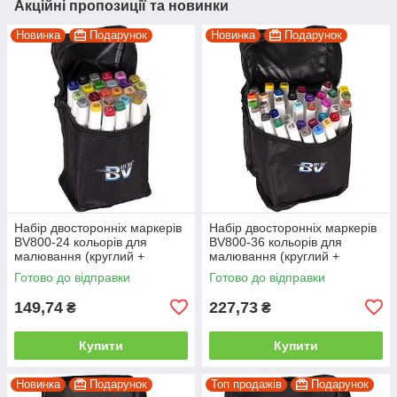
Акційні пропозиції та новинки
Новинка
Подарунок
Новинка
Подарунок
Набір двосторонніх маркерів
Набір двосторонніх маркерів
BV800-24 кольорів для
BV800-36 кольорів для
малювання (круглий +
малювання (круглий +
скошений.) квадратний у
скісний.) квадратний у сумці
Готово до відправки
Готово до відправки
сумці
149,74
227,73
₴
₴
Купити
Купити
Новинка
Подарунок
Топ продажів
Подарунок