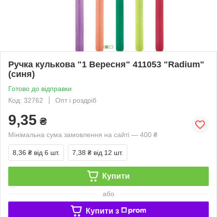
Ручка кулькова "1 Вересня" 411053 "Radium"
(синя)
Готово до відправки
Код: 32762
Опт і роздріб
9,35
₴
Мінімальна сума замовлення на сайті — 400 ₴
8,36 ₴
від 6 шт.
7,38 ₴
від 12 шт.
Купити
або
Купити з