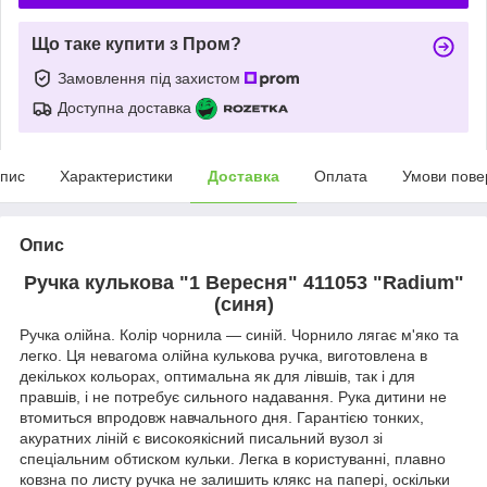
Що таке купити з Пром?
Замовлення під захистом
Доступна доставка
пис
Характеристики
Доставка
Оплата
Умови пове
Опис
Ручка кулькова "1 Вересня" 411053 "Radium"
(синя)
Ручка олійна. Колір чорнила — синій. Чорнило лягає м'яко та
легко. Ця невагома олійна кулькова ручка, виготовлена в
декількох кольорах, оптимальна як для лівшів, так і для
правшів, і не потребує сильного надавання. Рука дитини не
втомиться впродовж навчального дня. Гарантією тонких,
акуратних ліній є високоякісний писальний вузол зі
спеціальним обтиском кульки. Легка в користуванні, плавно
ковзна по листу ручка не залишить клякс на папері, оскільки