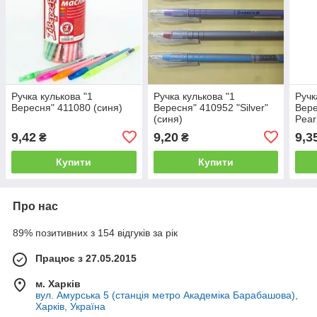
Ручка кулькова "1
Ручка кулькова "1
Ручк
Вересня" 411080 (синя)
Вересня" 410952 "Silver"
Вере
(синя)
Pear
9,42
9,20
9,3
₴
₴
Купити
Купити
Про нас
89% позитивних з 154 відгуків за рік
Працює з 27.05.2015
м. Харків
вул. Амурська 5 (станція метро Академіка Барабашова),
Харків, Україна