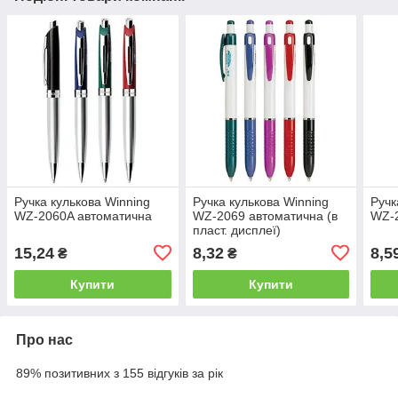
Ручка кулькова Winning
Ручка кулькова Winning
Ручк
WZ-2060A автоматична
WZ-2069 автоматична (в
WZ-
пласт. дисплеї)
15,24
8,32
8,5
₴
₴
Купити
Купити
Про нас
89% позитивних з 155 відгуків за рік