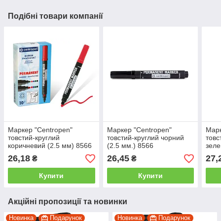
Подібні товари компанії
Маркер "Centropen"
Маркер "Centropen"
Марк
товстий-круглий
товстий-круглий чорний
товс
коричневий (2.5 мм) 8566
(2.5 мм.) 8566
зеле
26,18
26,45
27,
₴
₴
Купити
Купити
Акційні пропозиції та новинки
Новинка
Подарунок
Новинка
Подарунок