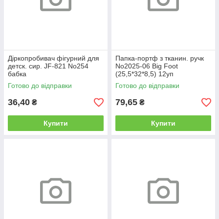
Діркопробивач фігурний для
Папка-портф з тканин. ручк
детск. сир. JF-821 No254
No2025-06 Big Foot
бабка
(25,5*32*8,5) 12уп
Готово до відправки
Готово до відправки
36,40
79,65
₴
₴
Купити
Купити