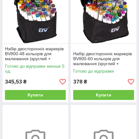
Набір двосторонніх маркерів
BV800-48 кольорів для
Набір двосторонніх маркерів
малювання (круглий +
BV800-60 кольорів для
скісний.) квадратний у сумці
малювання (круглий +
Готово до відправки менше 5
скісний.) квадратний у сумці
од.
Готово до відправки
345,53
378
₴
₴
Купити
Купити