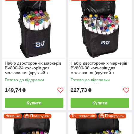
Набір двосторонніх маркерів
Набір двосторонніх маркерів
BV800-24 кольорів для
BV800-36 кольорів для
малювання (круглий +
малювання (круглий +
скошений.) квадратний у
скісний.) квадратний у сумці
Готово до відправки
Готово до відправки
сумці
149,74
227,73
₴
₴
Купити
Купити
Новинка
Подарунок
Топ продажів
Подарунок