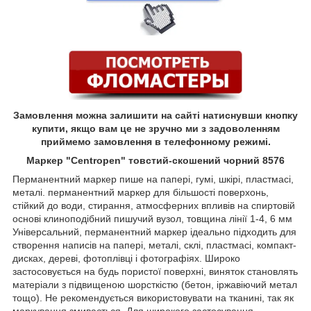
Замовлення можна залишити на сайті натиснувши кнопку
купити, якщо вам це не зручно ми з задоволенням
приймемо замовлення в телефонному режимі.
Маркер "Centropen" товстий-скошений чорний 8576
Перманентний маркер пише на папері, гумі, шкірі, пластмасі,
металі. перманентний маркер для більшості поверхонь,
стійкий до води, стирання, атмосферних впливів на спиртовій
основі клиноподібний пишучий вузол, товщина лінії 1-4, 6 мм
Універсальний, перманентний маркер ідеально підходить для
створення написів на папері, металі, склі, пластмасі, компакт-
дисках, дереві, фотоплівці і фотографіях. Широко
застосовується на будь пористої поверхні, виняток становлять
матеріали з підвищеною шорсткістю (бетон, іржавіючий метал
тощо). Не рекомендується використовувати на тканині, так як