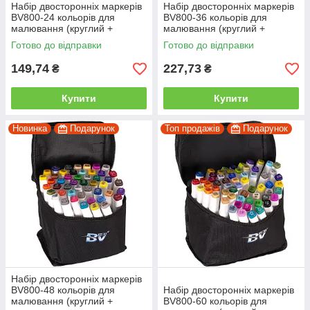
Набір двосторонніх маркерів
Набір двосторонніх маркерів
BV800-24 кольорів для
BV800-36 кольорів для
малювання (круглий +
малювання (круглий +
скошений.) квадратний у
скісний.) квадратний у сумці
Готово до відправки
Готово до відправки
сумці
149,74
227,73
₴
₴
Купити
Купити
Новинка
Подарунок
Топ продажів
Подарунок
Набір двосторонніх маркерів
BV800-48 кольорів для
Набір двосторонніх маркерів
малювання (круглий +
BV800-60 кольорів для