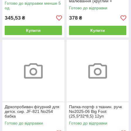
скісний.) квадратний у сумці
малювання (круглий +
Готово до відправки менше 5
скісний.) квадратний у сумці
од.
Готово до відправки
345,53
378
₴
₴
Купити
Купити
Діркопробивач фігурний для
Папка-портф з тканин. ручк
детск. сир. JF-821 No254
No2025-06 Big Foot
бабка
(25,5*32*8,5) 12уп
Готово до відправки
Готово до відправки