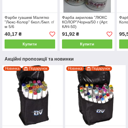
Фарби гуашеві Малятко
Фарба акрилова "ЛЮКС
Фарб
"Люкс-Колор" 6кол./5мл. г/
КОЛОР"/Чорна/50 г (Арт.
Коло
м 5/6
КАЧ-50)
40,17
91,92
95,
₴
₴
Купити
Купити
Акційні пропозиції та новинки
Новинка
Подарунок
Новинка
Подарунок