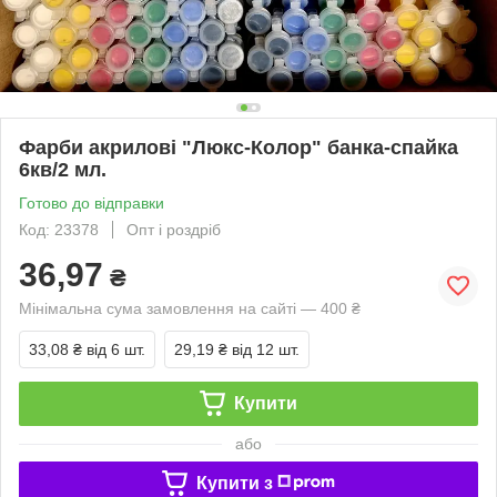
Фарби акрилові "Люкс-Колор" банка-спайка
6кв/2 мл.
Готово до відправки
Код: 23378
Опт і роздріб
36,97
₴
Мінімальна сума замовлення на сайті — 400 ₴
33,08 ₴
від 6 шт.
29,19 ₴
від 12 шт.
Купити
або
Купити з