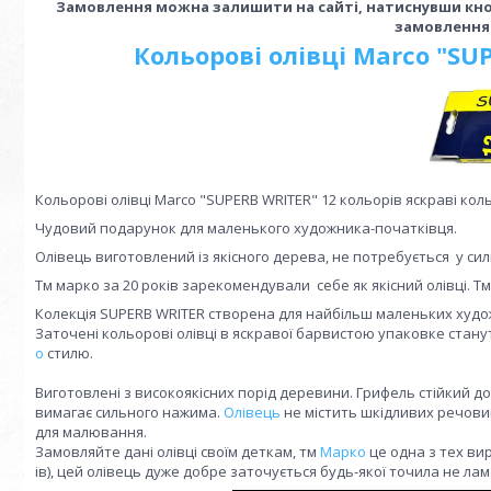
Замовлення можна залишити на сайті, натиснувши кноп
замовлення
Кольорові олівці Marco "SU
Кольорові олівці Marco "SUPERB WRITER" 12 кольорів яскраві кол
Чудовий подарунок для маленького художника-початківця.
Олівець виготовлений із якісного дерева, не потребується у си
Тм марко за 20 років зарекомендували себе як якісний олівці. Т
Колекція SUPERB WRITER створена для найбільш маленьких художни
Заточені кольорові олівці в яскравої барвистою упаковке стану
о
стилю.
Виготовлені з високоякісних порід деревини. Грифель стійкий 
вимагає сильного нажима.
Олівець
не містить шкідливих речов
для малювання.
Замовляйте дані олівці своїм деткам, тм
Марко
це одна з тех ви
ів), цей олівець дуже добре заточується будь-якої точила не лам