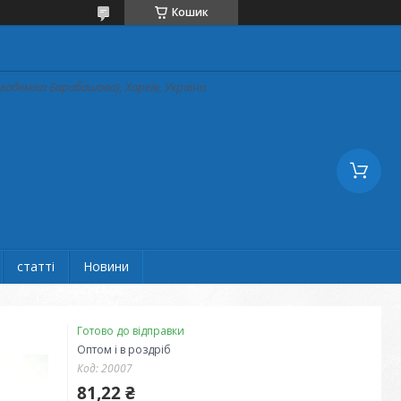
Кошик
кадеміка Барабашова), Харків, Україна
статті
Новини
Готово до відправки
Оптом і в роздріб
Код:
20007
81,22 ₴