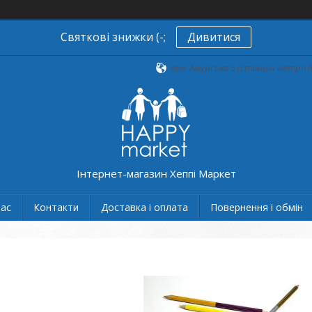
Святкові знижки (-;
Дивитися
вул. Амурська 5 (станція метро А
Інтернет-магазин Хеппі Маркет
нас
Контакти
Доставка і оплата
Повернення і обмін