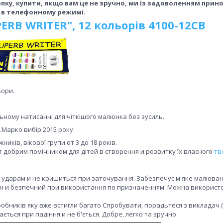
ку, купити, якщо вам це не зручно, ми із задоволенням прин
 в телефонному режимі.
PERB WRITER", 12 кольорів 4100-12CB
ьори.
льному натисанні для чіткішого малюнка без зусиль.
м.Марко вибір 2015 року.
ків, вікової групи от 3 до 18 років.
т добрим помічником для дітей в створення и розвитку їх власного
тв
до ударам и не кришиться при заточування. Забезпечує м'яке малюва
ин и безпечний при використання по призначенням. Можна викорис
робників яку вже встигли багато Спробувати, порадьтеся з викладач 
ається при падіння и не б'ється. Добре, легко та зручно.