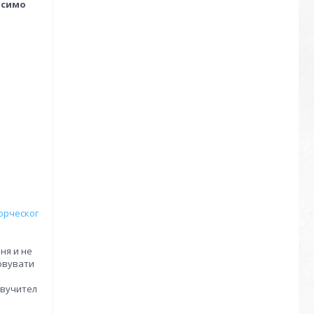
осимо
орческог
ння и не
товувати
(вучител