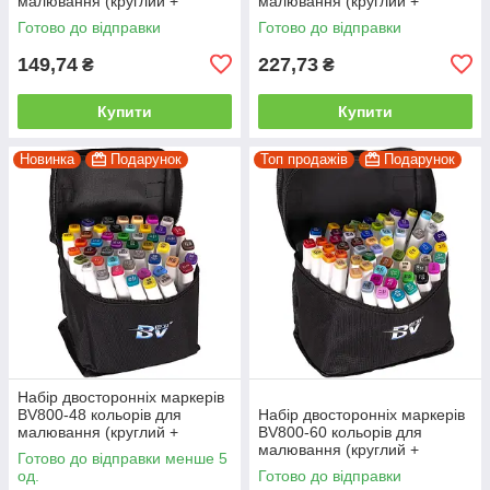
малювання (круглий +
малювання (круглий +
скошений.) квадратний у
скісний.) квадратний у сумці
Готово до відправки
Готово до відправки
сумці
149,74
227,73
₴
₴
Купити
Купити
Новинка
Подарунок
Топ продажів
Подарунок
Набір двосторонніх маркерів
BV800-48 кольорів для
Набір двосторонніх маркерів
малювання (круглий +
BV800-60 кольорів для
скісний.) квадратний у сумці
малювання (круглий +
Готово до відправки менше 5
скісний.) квадратний у сумці
од.
Готово до відправки