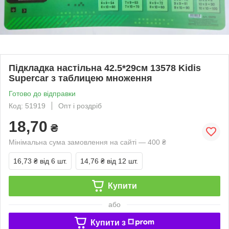
Підкладка настільна 42.5*29см 13578 Kidis
Supercar з таблицею множення
Готово до відправки
Код: 51919
Опт і роздріб
18,70
₴
Мінімальна сума замовлення на сайті — 400 ₴
16,73 ₴
від 6 шт.
14,76 ₴
від 12 шт.
Купити
або
Купити з