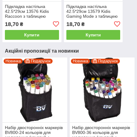
Підкладка настільна
Підкладка настільна
42.5*29см 13576 Kidis
42.5*29см 13579 Kidis
Raccoon з таблицею
Gaming Mode з таблицею
множення
множення
18,70
18,70
₴
₴
Купити
Купити
Акційні пропозиції та новинки
Новинка
Подарунок
Новинка
Подарунок
Набір двосторонніх маркерів
Набір двосторонніх маркерів
BV800-24 кольорів для
BV800-36 кольорів для