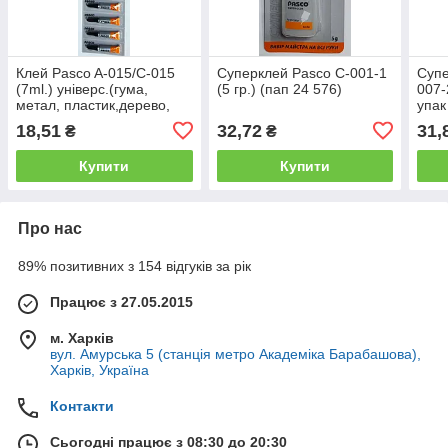
Клей Pasco A-015/C-015
Суперклей Pasco C-001-1
Супе
(7ml.) універс.(гума,
(5 гр.) (пап 24 576)
007-
метал, пластик,дерево,
упак
текстиль) на стрічці (пап
18,51
32,72
31,
₴
₴
10/60)
Купити
Купити
Про нас
89% позитивних з 154 відгуків за рік
Працює з 27.05.2015
м. Харків
вул. Амурська 5 (станція метро Академіка Барабашова),
Харків, Україна
Контакти
Сьогодні працює з 08:30 до 20:30