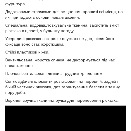
фурнітура.
Додатковими строчками для зміцнення, прошиті всі місця, на
які припадають основні навантаження.
Спеціальна, водовідштовхувальна тканина, захистить вміст
рюкзака в цілості, у будь-яку погоду.
Усередині рюкзака є жорстке опускальне дно, після його
фіксації воно стає жорсткішим.
Стійкі пластикові ніжки.
Вентильована, жорстка спинка, не деформується під час
навантаження.
Плечові вентильовані лямки з грудним кріпленням.
Світловідбивні елементи розташовані на передній, задній і
бічній частинах рюкзака, для гарантування безпеки в темну
пору доби.
Верхняя зручна тканинна ручка для перенесення рюкзака.