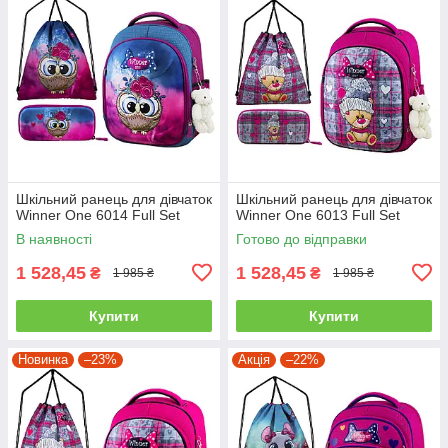
Шкільний ранець для дівчаток
Шкільний ранець для дівчаток
Winner One 6014 Full Set
Winner One 6013 Full Set
В наявності
Готово до відправки
1 528,45
1 528,45
₴
₴
1 985 ₴
1 985 ₴
Купити
Купити
Новинка
–23%
Акція
–22%