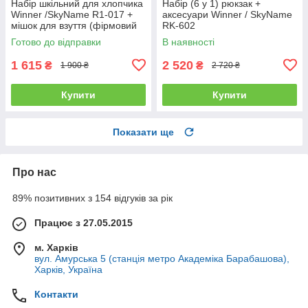
Набір шкільний для хлопчика
Набір (6 у 1) рюкзак +
Winner /SkyName R1-017 +
аксесуари Winner / SkyName
мішок для взуття (фірмовий
RK-602
пенал у подарунок)
Готово до відправки
В наявності
1 615
2 520
₴
₴
1 900 ₴
2 720 ₴
Купити
Купити
Показати ще
Про нас
89% позитивних з 154 відгуків за рік
Працює з 27.05.2015
м. Харків
вул. Амурська 5 (станція метро Академіка Барабашова),
Харків, Україна
Контакти