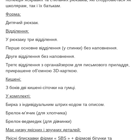
школярам, так і їх батькам.
Форма:
Дитячий рюкзак.
Відділення:
У рюкзаку три відділення.
Перше основне відділення (у спинки) без наповнення.
Друге відділення без наповнення.
Третє відділення з органайзером для письмового приладдя,
прикрашене об'ємною 3D-карткою.
Кишені:
З боків дві кишені-сіточки на гумці.
У комплекті:
Бирка з індивідуальним штрих-кодом та описом.
Брелок-м'ячик (для хлопчика)
Брелок-ведмедик (для дівчинки)
Має низку якісних і зручних деталей:
Якісні блискавки фірми « SBS » + фірмові бігунки та