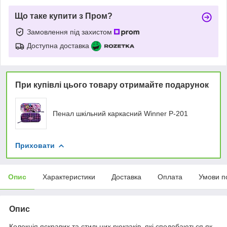
Що таке купити з Пром?
Замовлення під захистом
Доступна доставка
При купівлі цього товару отримайте подарунок
Пенал шкільний каркасний Winner P-201
Приховати
Опис
Характеристики
Доставка
Оплата
Умови п
Опис
Колекція яскравих та стильних рюкзаків, які сподобаються як