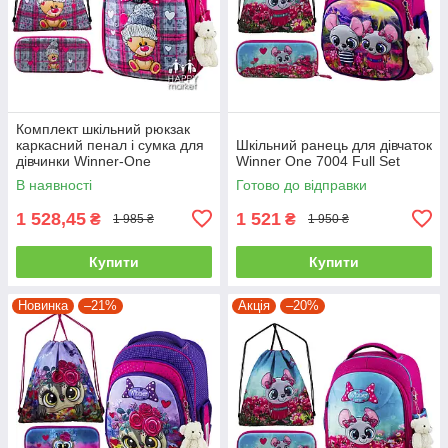
Комплект шкільний рюкзак
каркасний пенал і сумка для
Шкільний ранець для дівчаток
дівчинки Winner-One
Winner One 7004 Full Set
Ведмедик 6013
В наявності
Готово до відправки
1 528,45
1 521
₴
₴
1 985 ₴
1 950 ₴
Купити
Купити
Новинка
–21%
Акція
–20%