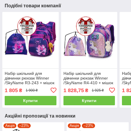
Подібні товари компанії
Набір шкільний для
Набір шкільний для
Набі
дівчинки рюкзак Winner
дівчинки рюкзак Winner
дівч
/SkyName R3-243 + мішок
/SkyName R4-410 + мішок
/Sky
для взуття (фірмовий
для взуття (фірмовий
для 
1 805
1 828,75
1 8
₴
₴
1 900 ₴
1 925 ₴
пенал у подарунок)
пенал у подарунок)
пена
Купити
Купити
Акційні пропозиції та новинки
Акція
–23%
Акція
–23%