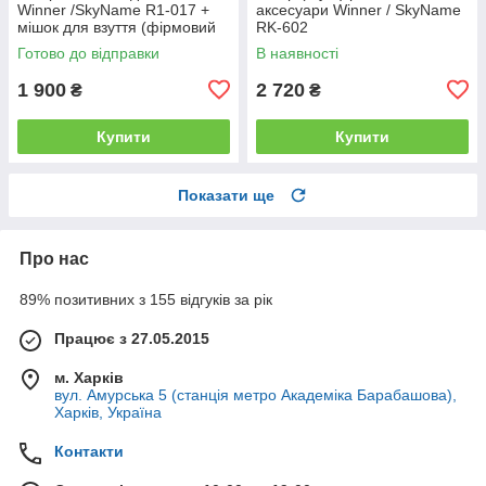
Winner /SkyName R1-017 +
аксесуари Winner / SkyName
мішок для взуття (фірмовий
RK-602
пенал у подарунок)
Готово до відправки
В наявності
1 900
2 720
₴
₴
Купити
Купити
Показати ще
Про нас
89% позитивних з 155 відгуків за рік
Працює з 27.05.2015
м. Харків
вул. Амурська 5 (станція метро Академіка Барабашова),
Харків, Україна
Контакти