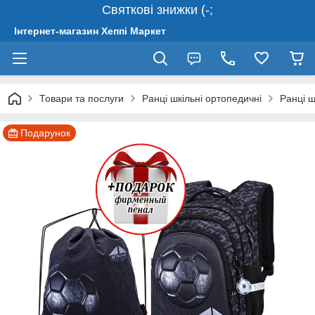
Святкові знижки (-;
Інтернет-магазин Хеппі Маркет
Товари та послуги
Ранці шкільні ортопедичні
Ранці ш
Подарунок