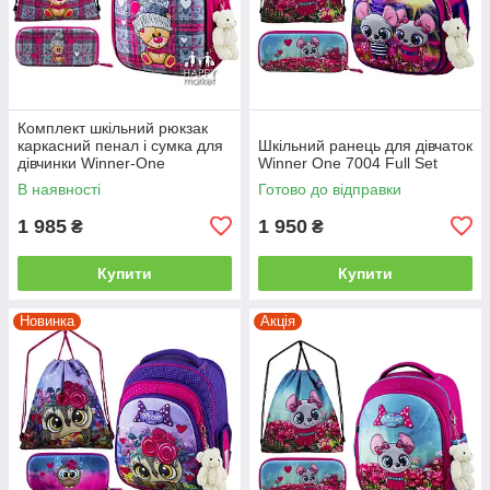
Комплект шкільний рюкзак
каркасний пенал і сумка для
Шкільний ранець для дівчаток
дівчинки Winner-One
Winner One 7004 Full Set
Ведмедик 6013
В наявності
Готово до відправки
1 985
1 950
₴
₴
Купити
Купити
Новинка
Акція