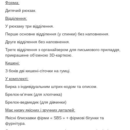
Форма:
Дитячий рюкзак.
Відділення:
У рюкзаку три відділення.
Перше основне відділення (у спинки) без наповнення.
Друге відділення без наповнення.
Третє відділення з органайзером для письмового приладдя,
прикрашене об'ємною 3D-карткою.
Кишені:
З боків дві кишені-сіточки на гумці.
У комплекті:
Бирка з індивідуальним штрих-кодом та описом.
Брелок-м'ячик (для хлопчика)
Брелок-ведмедик (для дівчинки)
Має низку якісних і зручних деталей:
Якісні блискавки фірми « SBS » + фірмові бігунки та
фурнітура.