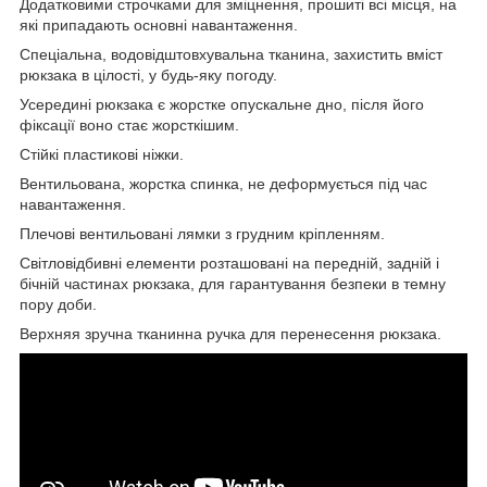
Додатковими строчками для зміцнення, прошиті всі місця, на
які припадають основні навантаження.
Спеціальна, водовідштовхувальна тканина, захистить вміст
рюкзака в цілості, у будь-яку погоду.
Усередині рюкзака є жорстке опускальне дно, після його
фіксації воно стає жорсткішим.
Стійкі пластикові ніжки.
Вентильована, жорстка спинка, не деформується під час
навантаження.
Плечові вентильовані лямки з грудним кріпленням.
Світловідбивні елементи розташовані на передній, задній і
бічній частинах рюкзака, для гарантування безпеки в темну
пору доби.
Верхняя зручна тканинна ручка для перенесення рюкзака.