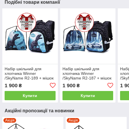
Подібні товари компанії
Набір шкільний для
Набір шкільний для
Набі
хлопчика Winner
хлопчика Winner
хлоп
/SkyName R2-189 + мішок
/SkyName R2-187 + мішок
/Sky
для взуття (фірмовий
для взуття (фірмовий
для 
1 900
1 900
1 9
₴
₴
пенал у подарунок)
пенал у подарунок)
пена
Купити
Купити
Акційні пропозиції та новинки
Акція
Акція