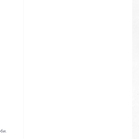
ас доби.