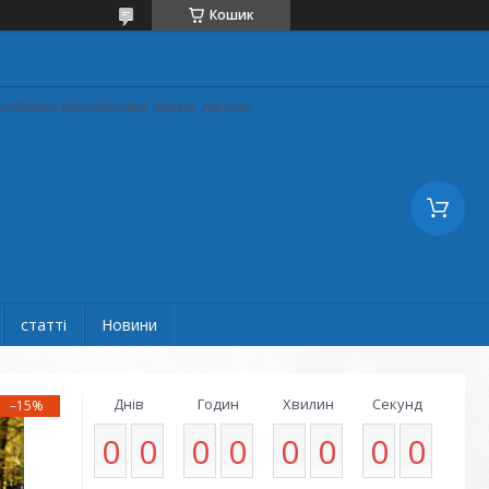
Кошик
кадеміка Барабашова), Харків, Україна
статті
Новини
Днів
Годин
Хвилин
Секунд
–15%
0
0
0
0
0
0
0
0