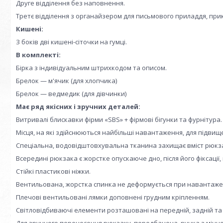
Друге відділення без наповнення.
Третє відділення з органайзером для письмового приладдя, пр
Кишені:
З боків дві кишені-сіточки на гумці.
В комплекті:
Бірка з індивідуальним штрихкодом та описом.
Брелок — м'ячик (для хлопчика)
Брелок — ведмедик (для дівчинки)
Має ряд якісних і зручних деталей:
Витривалі блискавки фірми «SBS» + фірмові бігунки та фурнітура.
Місця, на які здійснюються найбільші навантаження, для підви
Спеціальна, водовідштовхувальна тканина захищає вміст рюкза
Всередині рюкзака є жорстке опускаюче дно, після його фіксації,
Стійкі пластикові ніжки.
Вентильована, жорстка спинка не деформується при навантаже
Плечові вентильовані лямки доповнені грудним кріпленням.
Світловідбиваючі елементи розташовані на передній, задній т