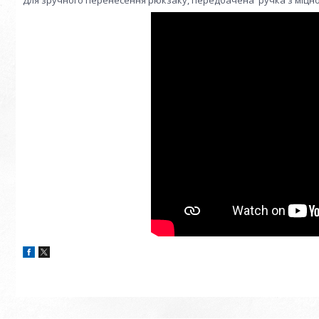
Для зручного перенесення рюкзаку, передбачена ручка з міцно