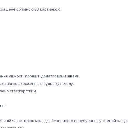
икрашене об'ємною 3D картинкою.
щення міцності, прошиті додатковими швами.
ка від пошкодження, в будь-яку погоду.
 воно стає жорстким.
нні.
а бічній частині рюкзака, для безпечного перебування у темний ч