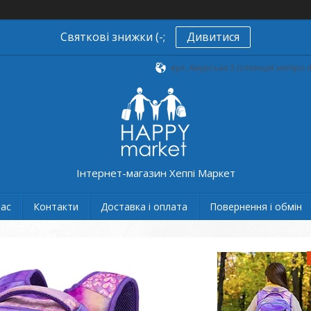
Святкові знижки (-;
Дивитися
вул. Амурська 5 (станція метро А
Інтернет-магазин Хеппі Маркет
нас
Контакти
Доставка і оплата
Повернення і обмін