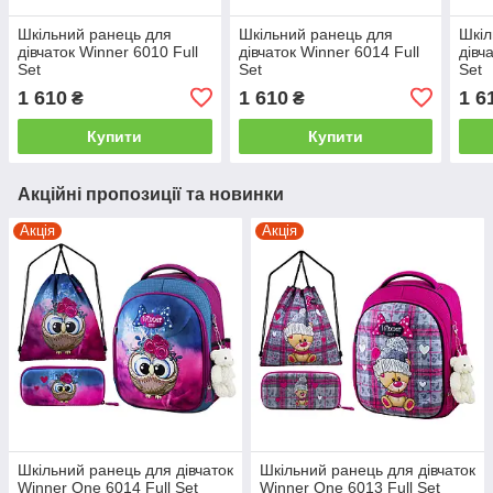
Шкільний ранець для
Шкільний ранець для
Шкіл
дівчаток Winner 6010 Full
дівчаток Winner 6014 Full
дівч
Set
Set
Set
1 610
1 610
1 6
₴
₴
Купити
Купити
Акційні пропозиції та новинки
Акція
Акція
Шкільний ранець для дівчаток
Шкільний ранець для дівчаток
Winner One 6014 Full Set
Winner One 6013 Full Set