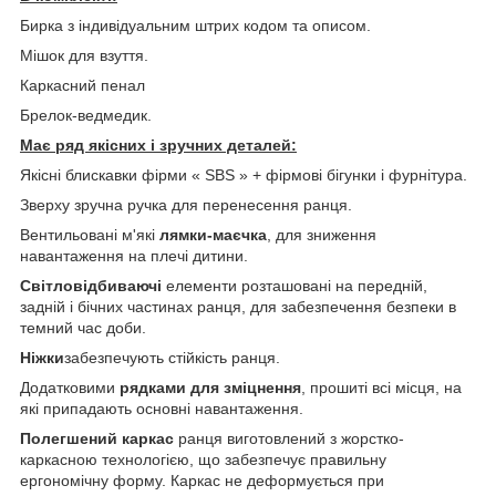
Бирка з індивідуальним штрих кодом та описом.
Мішок для взуття.
Каркасний пенал
Брелок-ведмедик.
Має ряд якісних і зручних деталей:
Якісні блискавки фірми « SBS » + фірмові бігунки і фурнітура.
Зверху зручна ручка для перенесення ранця.
Вентильовані м'які
лямки-маєчка
, для зниження
навантаження на плечі дитини.
Світловідбиваючі
елементи розташовані на передній,
задній і бічних частинах ранця, для забезпечення безпеки в
темний час доби.
Ніжки
забезпечують стійкість ранця.
Додатковими
рядками для зміцнення
, прошиті всі місця, на
які припадають основні навантаження.
Полегшений каркас
ранця виготовлений з жорстко-
каркасною технологією, що забезпечує правильну
ергономічну форму. Каркас не деформується при