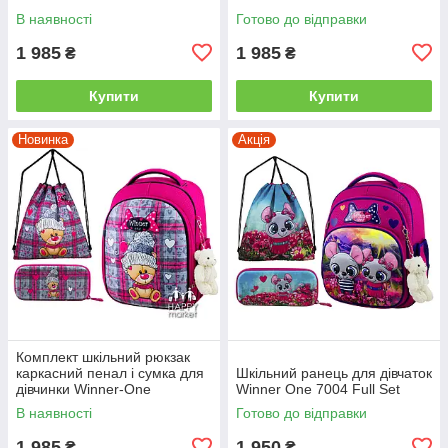
В наявності
Готово до відправки
1 985
1 985
₴
₴
Купити
Купити
Новинка
Акція
Комплект шкільний рюкзак
каркасний пенал і сумка для
Шкільний ранець для дівчаток
дівчинки Winner-One
Winner One 7004 Full Set
Ведмедик 6013
В наявності
Готово до відправки
1 985
1 950
₴
₴