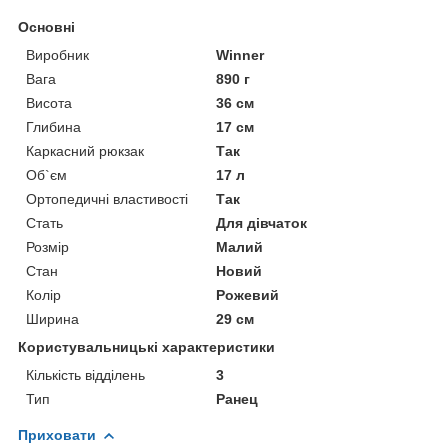
Основні
Виробник
Winner
Вага
890 г
Висота
36 см
Глибина
17 см
Каркасний рюкзак
Так
Об`єм
17 л
Ортопедичні властивості
Так
Стать
Для дівчаток
Розмір
Малий
Стан
Новий
Колір
Рожевий
Ширина
29 см
Користувальницькі характеристики
Кількість відділень
3
Тип
Ранец
Приховати