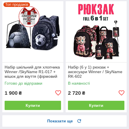
Топ продажів
Набір шкільний для хлопчика
Набір (6 у 1) рюкзак +
Winner /SkyName R1-017 +
аксесуари Winner / SkyName
мішок для взуття (фірмовий
RK-602
пенал у подарунок)
Готово до відправки
В наявності
1 900
2 720
₴
₴
Купити
Купити
Показати ще