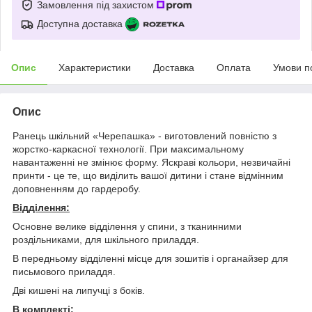
Замовлення під захистом
Доступна доставка
Опис
Характеристики
Доставка
Оплата
Умови п
Опис
Ранець шкільний «Черепашка» - виготовлений повністю з
жорстко-каркасної технології. При максимальному
навантаженні не змінює форму. Яскраві кольори, незвичайні
принти - це те, що виділить вашої дитини і стане відмінним
доповненням до гардеробу.
Відділення:
Основне велике відділення у спини, з тканинними
роздільниками, для шкільного приладдя.
В передньому відділенні місце для зошитів і органайзер для
письмового приладдя.
Дві кишені на липучці з боків.
В комплекті: