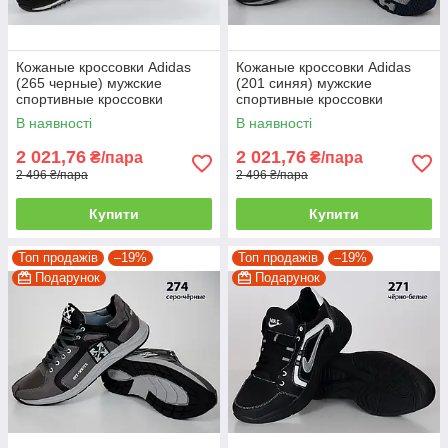
Кожаные кроссовки Adidas
Кожаные кроссовки Adidas
(265 черные) мужские
(201 синяя) мужские
спортивные кроссовки
спортивные кроссовки
шкіряні чоловічі 39
шкіряні чоловічі
В наявності
В наявності
2 021,76
2 021,76
₴/пара
₴/пара
2 496 ₴/пара
2 496 ₴/пара
Купити
Купити
Топ продажів
–19%
Топ продажів
–19%
Подарунок
Подарунок