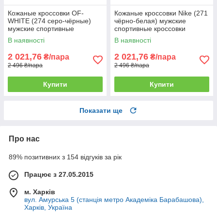
Кожаные кроссовки OF-
Кожаные кроссовки Nike (271
WHITE (274 серо-чёрные)
чёрно-белая) мужские
мужские спортивные
спортивные кроссовки
кроссовки шкіряні чоловічі
шкіряні чоловічі
В наявності
В наявності
2 021,76
2 021,76
₴/пара
₴/пара
2 496 ₴/пара
2 496 ₴/пара
Купити
Купити
Показати ще
Про нас
89% позитивних з 154 відгуків за рік
Працює з 27.05.2015
м. Харків
вул. Амурська 5 (станція метро Академіка Барабашова),
Харків, Україна