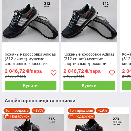
Кожаные кроссовки Adidas
Кожаные кроссовки Adidas
Кожа
(312 синяя) мужские
(312 синяя) мужские
(312
спортивные кроссовки
спортивные кроссовки
спор
шкіряні чоловічі
шкіряні чоловічі
шкір
2 046,72
2 046,72
2 0
₴/пара
₴/пара
2 496 ₴/пара
2 496 ₴/пара
2 496
Купити
Купити
Акційні пропозиції та новинки
Топ продажів
–19%
Топ продажів
–19%
Подарунок
Подарунок