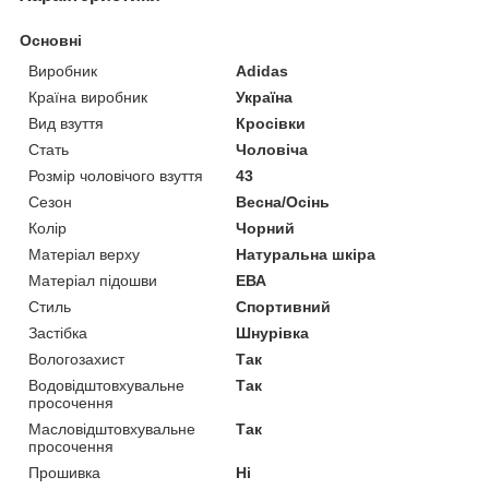
Основні
Виробник
Adidas
Країна виробник
Україна
Вид взуття
Кросівки
Стать
Чоловіча
Розмір чоловічого взуття
43
Сезон
Весна/Осінь
Колір
Чорний
Матеріал верху
Натуральна шкіра
Матеріал підошви
ЕВА
Стиль
Спортивний
Застібка
Шнурівка
Вологозахист
Так
Водовідштовхувальне
Так
просочення
Масловідштовхувальне
Так
просочення
Прошивка
Ні