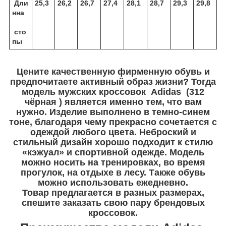
Дли
25,3
26,2
26,7
27,4
28,1
28,7
29,3
29,8
нна
сто
пы
Цените качественную фирменную обувь и
предпочитаете активный образ жизни? Тогда
модель мужских кроссовок Adidas (312
чёрная ) является именно тем, что вам
нужно. Изделие выполнено в темно-синем
тоне, благодаря чему прекрасно сочетается с
одеждой любого цвета. Неброский и
стильный дизайн хорошо подходит к стилю
«кэжуал» и спортивной одежде. Модель
можно носить на тренировках, во время
прогулок, на отдыхе в лесу. Также обувь
можно использовать ежедневно.
Товар предлагается в разных размерах,
спешите заказать свою пару брендовых
кроссовок.