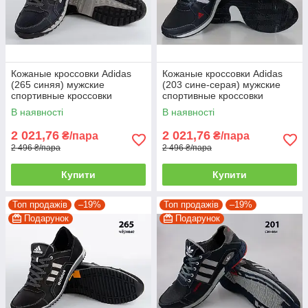
Кожаные кроссовки Adidas
Кожаные кроссовки Adidas
(265 синяя) мужские
(203 сине-серая) мужские
спортивные кроссовки
спортивные кроссовки
шкіряні чоловічі 42
шкіряні чоловічі
В наявності
В наявності
2 021,76
2 021,76
₴/пара
₴/пара
2 496 ₴/пара
2 496 ₴/пара
Купити
Купити
Топ продажів
–19%
Топ продажів
–19%
Подарунок
Подарунок