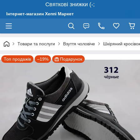
Святкові знижки (-;
Інтернет-магазин Хеппі Маркет
Товари та послуги
Взуття чоловіче
Шкіряний кросівок
Топ продажів
–19%
Подарунок