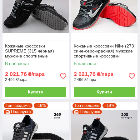
Кожаные кроссовки
Кожаные кроссовки Nike (273
SUPREME (315 чёрная)
сине-серо-красная) мужские
мужские спортивные
спортивные кроссовки
кроссовки шкіряні чоловічі
шкіряні чоловічі
В наявності
В наявності
2 021,76
2 021,76
₴/пара
₴/пара
2 496 ₴/пара
2 496 ₴/пара
Купити
Купити
Топ продажів
–19%
Топ продажів
–19%
Подарунок
Подарунок