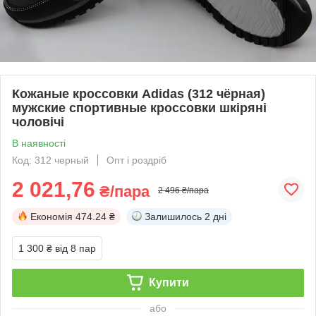
Кожаные кроссовки Adidas (312 чёрная)
мужские спортивные кроссовки шкіряні
чоловічі
В наявності
Код: 312 черный
Опт і роздріб
2 021,76
₴/пара
2 496 ₴/пара
Економія
474.24 ₴
Залишилось
2 дні
1 300 ₴
від 8 пар
Купити
або