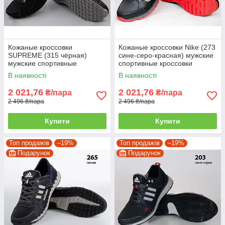
Кожаные кроссовки
Кожаные кроссовки Nike (273
SUPREME (315 чёрная)
сине-серо-красная) мужские
мужские спортивные
спортивные кроссовки
кроссовки шкіряні чоловічі
шкіряні чоловічі
В наявності
В наявності
2 021,76
2 021,76
₴/пара
₴/пара
2 496 ₴/пара
2 496 ₴/пара
Купити
Купити
Топ продажів
–19%
Топ продажів
–19%
Подарунок
Подарунок