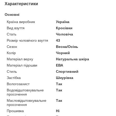
Характеристики
Основні
Країна виробник
Україна
Вид взуття
Кросівки
Стать
Чоловіча
Розмір чоловічого взуття
43
Сезон
Весна/Осінь
Колір
Чорний
Матеріал верху
Натуральна шкіра
Матеріал підошви
ЕВА
Стиль
Спортивний
Застібка
Шнурівка
Вологозахист
Так
Водовідштовхувальне
Так
просочення
Масловідштовхувальне
Так
просочення
Прошивка
Ні