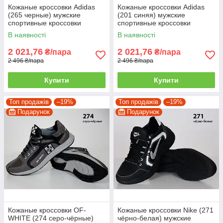
Кожаные кроссовки Adidas
Кожаные кроссовки Adidas
(265 черные) мужские
(201 синяя) мужские
спортивные кроссовки
спортивные кроссовки
шкіряні чоловічі 39
шкіряні чоловічі
В наявності
В наявності
2 021,76
2 021,76
₴/пара
₴/пара
2 496 ₴/пара
2 496 ₴/пара
Купити
Купити
Топ продажів
–19%
Топ продажів
–19%
Подарунок
Подарунок
Кожаные кроссовки OF-
Кожаные кроссовки Nike (271
WHITE (274 серо-чёрные)
чёрно-белая) мужские