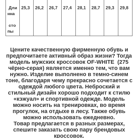
Дли
25,3
26,2
26,7
27,4
28,1
28,7
29,3
29,8
нна
сто
пы
Цените качественную фирменную обувь и
предпочитаете активный образ жизни? Тогда
модель мужских кроссовок OF-WHITE (275
чёрно-серая) является именно тем, что вам
нужно. Изделие выполнено в темно-синем
тоне, благодаря чему прекрасно сочетается с
одеждой любого цвета. Неброский и
стильный дизайн хорошо подходит к стилю
«кэжуал» и спортивной одежде. Модель
можно носить на тренировках, во время
прогулок, на отдыхе в лесу. Также обувь
можно использовать ежедневно.
Товар предлагается в разных размерах,
спешите заказать свою пару брендовых
кроссовок.