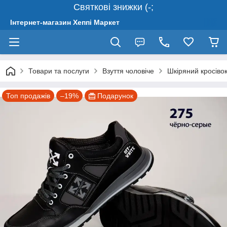
Святкові знижки (-;
Інтернет-магазин Хеппі Маркет
Товари та послуги
Взуття чоловіче
Шкіряний кросівок
Топ продажів
–19%
Подарунок