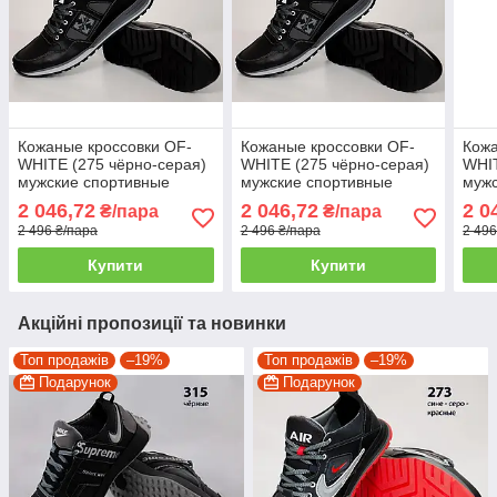
Кожаные кроссовки OF-
Кожаные кроссовки OF-
Кожа
WHITE (275 чёрно-серая)
WHITE (275 чёрно-серая)
WHIT
мужские спортивные
мужские спортивные
мужс
кроссовки шкіряні чоловічі
кроссовки шкіряні чоловічі
крос
2 046,72
2 046,72
2 0
₴/пара
₴/пара
2 496 ₴/пара
2 496 ₴/пара
2 496
Купити
Купити
Акційні пропозиції та новинки
Топ продажів
–19%
Топ продажів
–19%
Подарунок
Подарунок