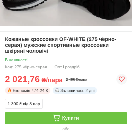
Кожаные кроссовки OF-WHITE (275 чёрно-
серая) мужские спортивные кроссовки
шкіряні чоловічі
В наявності
Код: 275 чёрно-серая
Опт і роздріб
2 021,76
₴/пара
2 496 ₴/пара
Економія
474.24 ₴
Залишилось
2 дні
1 300 ₴
від 8 пар
Купити
або