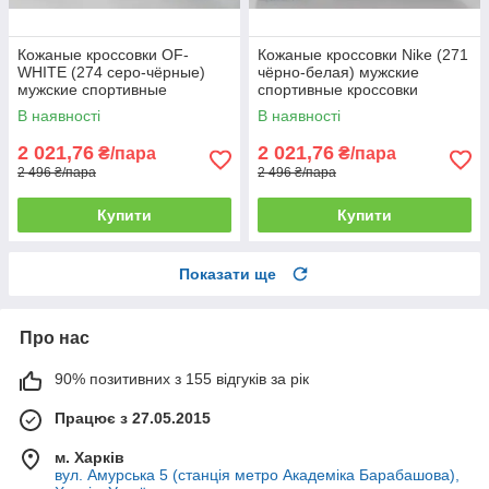
Кожаные кроссовки OF-
Кожаные кроссовки Nike (271
WHITE (274 серо-чёрные)
чёрно-белая) мужские
мужские спортивные
спортивные кроссовки
кроссовки шкіряні чоловічі
шкіряні чоловічі
В наявності
В наявності
2 021,76
2 021,76
₴/пара
₴/пара
2 496 ₴/пара
2 496 ₴/пара
Купити
Купити
Показати ще
Про нас
90% позитивних з 155 відгуків за рік
Працює з 27.05.2015
м. Харків
вул. Амурська 5 (станція метро Академіка Барабашова),