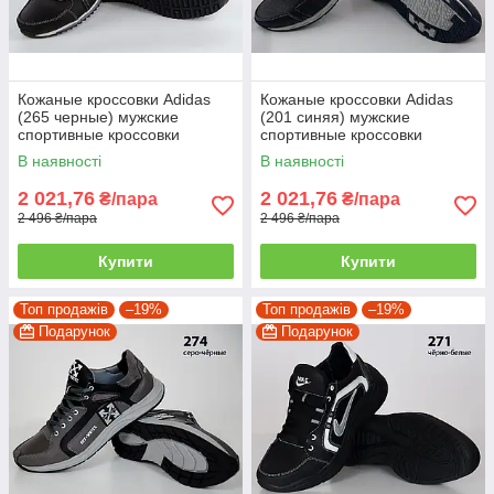
Кожаные кроссовки Adidas
Кожаные кроссовки Adidas
(265 черные) мужские
(201 синяя) мужские
спортивные кроссовки
спортивные кроссовки
шкіряні чоловічі 39
шкіряні чоловічі
В наявності
В наявності
2 021,76
2 021,76
₴/пара
₴/пара
2 496 ₴/пара
2 496 ₴/пара
Купити
Купити
Топ продажів
–19%
Топ продажів
–19%
Подарунок
Подарунок