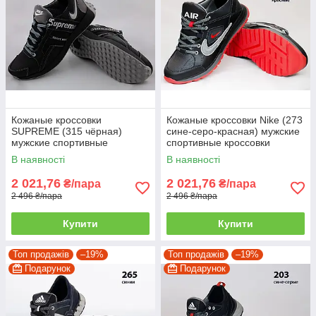
Кожаные кроссовки
Кожаные кроссовки Nike (273
SUPREME (315 чёрная)
сине-серо-красная) мужские
мужские спортивные
спортивные кроссовки
кроссовки шкіряні чоловічі
шкіряні чоловічі
В наявності
В наявності
2 021,76
2 021,76
₴/пара
₴/пара
2 496 ₴/пара
2 496 ₴/пара
Купити
Купити
Топ продажів
–19%
Топ продажів
–19%
Подарунок
Подарунок