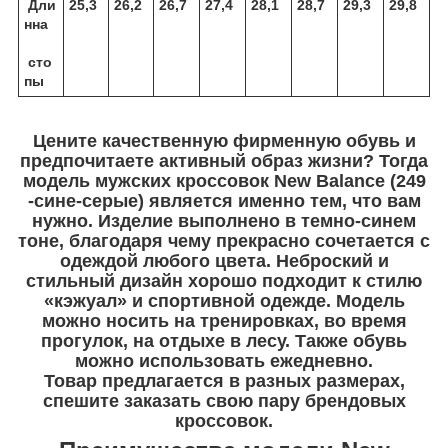
Дли
25,3
26,2
26,7
27,4
28,1
28,7
29,3
29,8
нна
сто
пы
Цените качественную фирменную обувь и
предпочитаете активный образ жизни? Тогда
модель мужских кроссовок New Balance (249
-сине-серые) является именно тем, что вам
нужно. Изделие выполнено в темно-синем
тоне, благодаря чему прекрасно сочетается с
одеждой любого цвета. Неброский и
стильный дизайн хорошо подходит к стилю
«кэжуал» и спортивной одежде. Модель
можно носить на тренировках, во время
прогулок, на отдыхе в лесу. Также обувь
можно использовать ежедневно.
Товар предлагается в разных размерах,
спешите заказать свою пару брендовых
кроссовок.