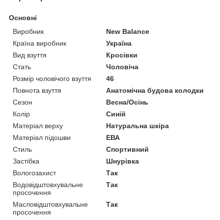
Основні
Виробник
New Balance
Країна виробник
Україна
Вид взуття
Кросівки
Стать
Чоловіча
Розмір чоловічого взуття
46
Повнота взуття
Анатомічна будова колодки
Сезон
Весна/Осінь
Колір
Синій
Матеріал верху
Натуральна шкіра
Матеріал підошви
ЕВА
Стиль
Спортивний
Застібка
Шнурівка
Вологозахист
Так
Водовідштовхувальне
Так
просочення
Масловідштовхувальне
Так
просочення