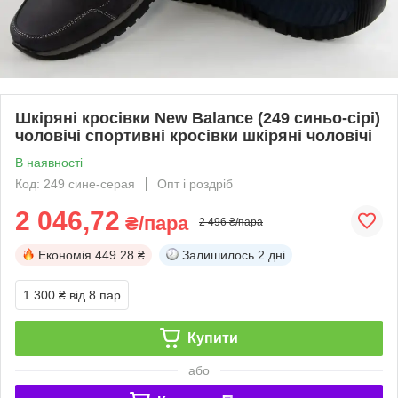
Шкіряні кросівки New Balance (249 синьо-сірі)
чоловічі спортивні кросівки шкіряні чоловічі
В наявності
Код: 249 сине-серая
Опт і роздріб
2 046,72
₴/пара
2 496 ₴/пара
Економія
449.28 ₴
Залишилось
2 дні
1 300 ₴
від 8 пар
Купити
або