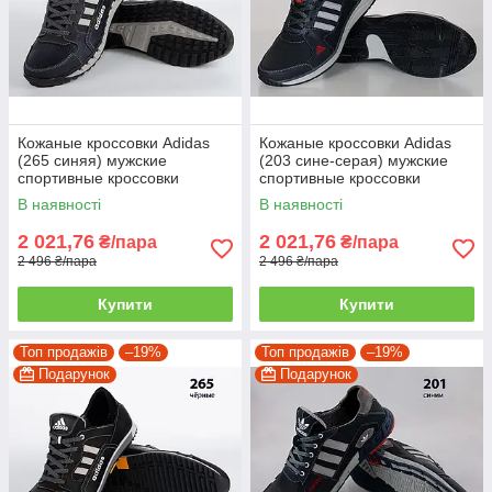
Кожаные кроссовки Adidas
Кожаные кроссовки Adidas
(265 синяя) мужские
(203 сине-серая) мужские
спортивные кроссовки
спортивные кроссовки
шкіряні чоловічі 42
шкіряні чоловічі
В наявності
В наявності
2 021,76
2 021,76
₴/пара
₴/пара
2 496 ₴/пара
2 496 ₴/пара
Купити
Купити
Топ продажів
–19%
Топ продажів
–19%
Подарунок
Подарунок