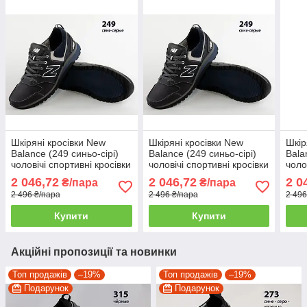
Шкіряні кросівки New
Шкіряні кросівки New
Шкір
Balance (249 синьо-сірі)
Balance (249 синьо-сірі)
Bala
чоловічі спортивні кросівки
чоловічі спортивні кросівки
чоло
шкіряні чоловічі
шкіряні чоловічі
шкір
2 046,72
2 046,72
2 0
₴/пара
₴/пара
2 496 ₴/пара
2 496 ₴/пара
2 496
Купити
Купити
Акційні пропозиції та новинки
Топ продажів
–19%
Топ продажів
–19%
Подарунок
Подарунок