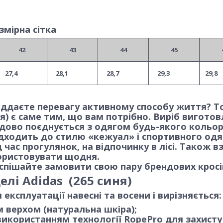
змірна сітка
42
43
44
45
27,4
28,1
28,7
29,3
29,8
віддаєте перевагу активному способу життя? Т
я) є саме тим, що вам потрібно. Виріб вигото
удово поєднується з одягом будь-якого кольор
дходить до стилю «кежуал» і спортивного одя
час прогулянок, на відпочинку в лісі. Також в
ристовувати щодня.
оспішайте замовити свою пару брендових кросі
лі Adidas (265 синя)
ксплуатації навесні та восени і вирізняється:
 верхом (натуральна шкіра);
икористанням технології RopePro для захисту