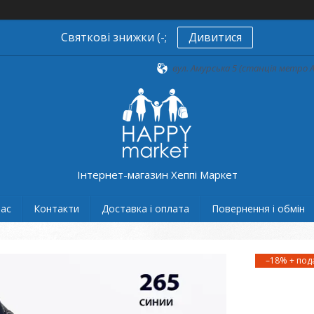
Святкові знижки (-;
Дивитися
вул. Амурська 5 (станція метро А
Інтернет-магазин Хеппі Маркет
нас
Контакти
Доставка і оплата
Повернення і обмін
–18%