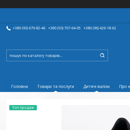
+380 (93) 670-82-46
+380 (50) 707-64-05
+380 (96) 426-18-62
Головна
Товари та послуги
Дитячі валізи
Про 
Топ продаж