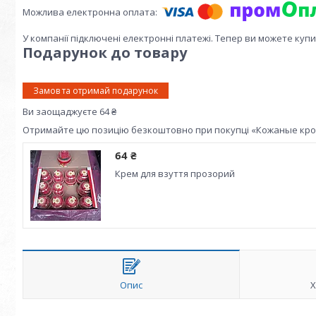
У компанії підключені електронні платежі. Тепер ви можете куп
Подарунок до товару
Замов та отримай подарунок
Ви заощаджуєте 64 ₴
Отримайте цю позицію безкоштовно при покупці «Кожаные кроссо
64 ₴
Крем для взуття прозорий
Опис
Х