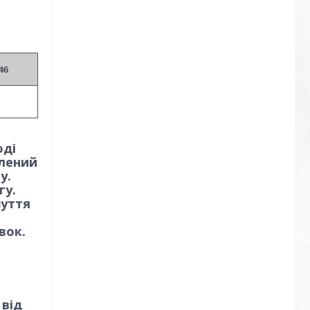
46
оді
влений
у.
гу.
зуття
вок.
 від