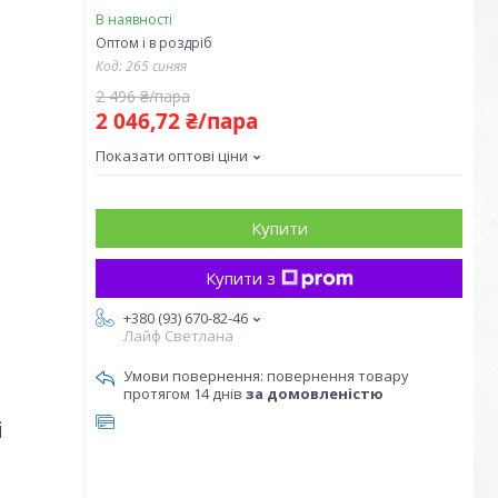
В наявності
Оптом і в роздріб
Код:
265 синяя
2 496 ₴/пара
2 046,72 ₴/пара
Показати оптові ціни
Купити
Купити з
+380 (93) 670-82-46
Лайф Светлана
повернення товару
протягом 14 днів
за домовленістю
і