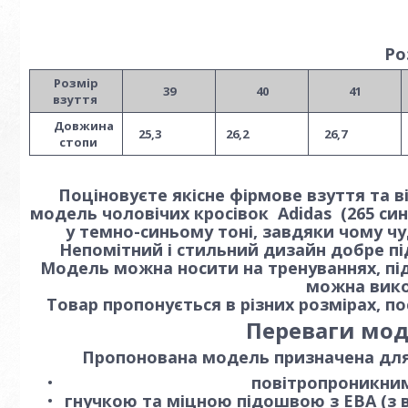
Ро
Розмір
39
40
41
взуття
Довжина
25,3
26,2
26,7
стопи
Поціновуєте якісне фірмове взуття та 
модель чоловічих кросівок Adidas (265 син
у темно-синьому тоні, завдяки чому ч
Непомітний і стильний дизайн добре пі
Модель можна носити на тренуваннях, під 
можна вико
Товар пропонується в різних розмірах, п
Переваги моде
Пропонована модель призначена для е
повітропроникним
гнучкою та міцною підошвою з ЕВА (з в