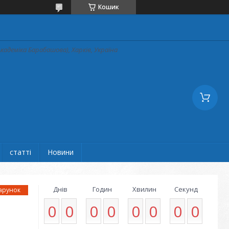
Кошик
кадеміка Барабашова), Харків, Україна
статті
Новини
Днів
Годин
Хвилин
Секунд
0
0
0
0
0
0
0
0