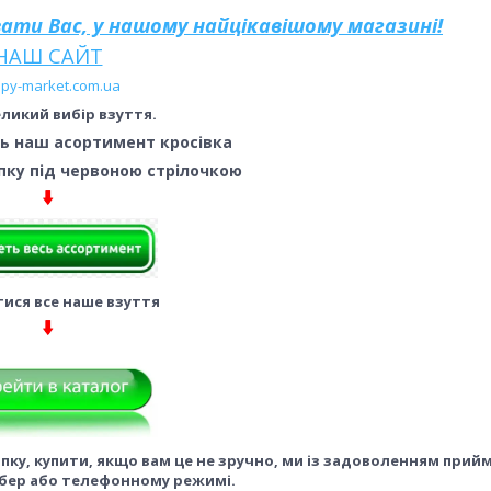
увати Вас, у нашому найцікавішому магазині!
НАШ САЙТ
py-market.com.ua
ликий вибір взуття.
ь наш асортимент кросівка
пку під червоною стрілочкою
ися все наше взуття
ку, купити, якщо вам це не зручно, ми із задоволенням прий
бер або телефонному режимі.