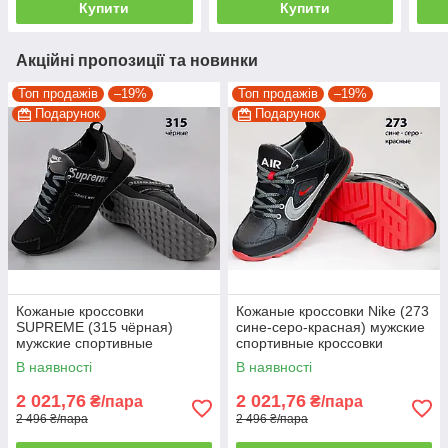
Купити
Купити
Акційні пропозиції та новинки
Топ продажів
–19%
Топ продажів
–19%
Подарунок
Подарунок
Кожаные кроссовки
Кожаные кроссовки Nike (273
SUPREME (315 чёрная)
сине-серо-красная) мужские
мужские спортивные
спортивные кроссовки
кроссовки шкіряні чоловічі
шкіряні чоловічі
В наявності
В наявності
2 021,76
2 021,76
₴/пара
₴/пара
2 496 ₴/пара
2 496 ₴/пара