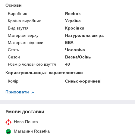
Основні
Виробник
Reebok
Країна виробник
Україна
Вид взуття
Кросівки
Матеріал верху
Натуральна шкіра
Матеріал підошви
ЕВА
Стать
Чоловіча
Сезон
Весна/Осінь
Розмір чоловічого взуття
40
Користувальницькі характеристики
Колір
Синьо-коричневі
Приховати
Умови доставки
Нова Пошта
Магазини Rozetka