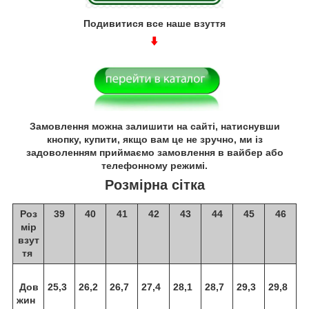
Подивитися все наше взуття
Замовлення можна залишити на сайті, натиснувши
кнопку, купити, якщо вам це не зручно, ми із
задоволенням приймаємо замовлення в вайбер або
телефонному режимі.
Розмірна сітка
Роз
39
40
41
42
43
44
45
46
мір
взут
тя
Дов
25,3
26,2
26,7
27,4
28,1
28,7
29,3
29,8
жин