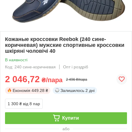
Кожаные кроссовки Reebok (240 сине-
коричневая) мужские спортивные кроссовки
шкіряні чоловічі 40
В наявності
Код: 240 сине-коричневая
Опт і роздріб
2 046,72
₴/пара
2 496 ₴/пара
Економія
449.28 ₴
Залишилось
2 дні
1 300 ₴
від 8 пар
Купити
або