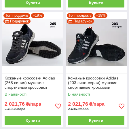
Купити
Купити
Топ продажів
–19%
Топ продажів
–19%
Подарунок
Подарунок
Кожаные кроссовки Adidas
Кожаные кроссовки Adidas
(265 синяя) мужские
(203 сине-серая) мужские
спортивные кроссовки
спортивные кроссовки
шкіряні чоловічі 42
шкіряні чоловічі
В наявності
В наявності
2 021,76
2 021,76
₴/пара
₴/пара
2 496 ₴/пара
2 496 ₴/пара
Купити
Купити