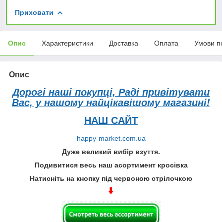
Приховати
Опис
Характеристики
Доставка
Оплата
Умови п
Опис
Дорогі наші покупці, Раді привітувати
Вас, у нашому найцікавішому магазині!
НАШ САЙТ
happy-market.com.ua
Дуже великий вибір взуття.
Подивитися весь наш асортимент кросівка
Натисніть на кнопку під червоною стрілочкою