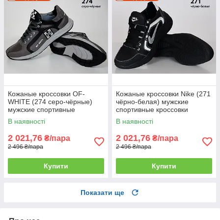
Кожаные кроссовки OF-
Кожаные кроссовки Nike (271
WHITE (274 серо-чёрные)
чёрно-белая) мужские
мужские спортивные
спортивные кроссовки
кроссовки шкіряні чоловічі
шкіряні чоловічі
В наявності
В наявності
2 021,76
2 021,76
₴/пара
₴/пара
2 496 ₴/пара
2 496 ₴/пара
Купити
Купити
Показати ще