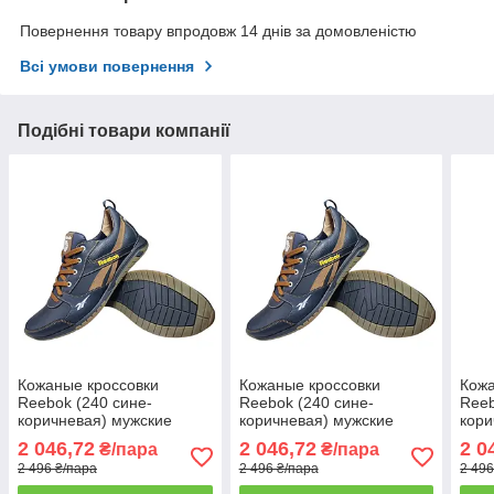
Повернення товару впродовж 14 днів за домовленістю
Всі умови повернення
Подібні товари компанії
Кожаные кроссовки
Кожаные кроссовки
Кожа
Reebok (240 сине-
Reebok (240 сине-
Reeb
коричневая) мужские
коричневая) мужские
кори
спортивные кроссовки
спортивные кроссовки
спор
2 046,72
2 046,72
2 0
₴/пара
₴/пара
шкіряні чоловічі 43
шкіряні чоловічі 44
шкір
2 496 ₴/пара
2 496 ₴/пара
2 496