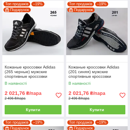
Топ продажів
–19%
Топ продажів
–19%
Подарунок
Подарунок
Кожаные кроссовки Adidas
Кожаные кроссовки Adidas
(265 черные) мужские
(201 синяя) мужские
спортивные кроссовки
спортивные кроссовки
шкіряні чоловічі 39
шкіряні чоловічі
В наявності
В наявності
2 021,76
2 021,76
₴/пара
₴/пара
2 496 ₴/пара
2 496 ₴/пара
Купити
Купити
Топ продажів
–19%
Топ продажів
–19%
Подарунок
Подарунок