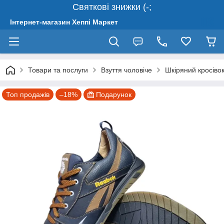
Святкові знижки (-;
Інтернет-магазин Хеппі Маркет
Товари та послуги
Взуття чоловіче
Шкіряний кросівок
Топ продажів
–18%
Подарунок