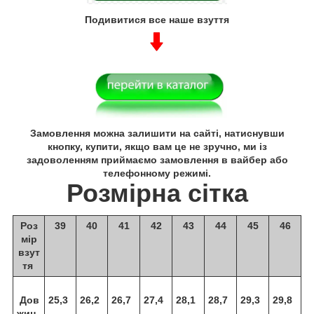
Подивитися все наше взуття
Замовлення можна залишити на сайті, натиснувши
кнопку, купити, якщо вам це не зручно, ми із
задоволенням приймаємо замовлення в вайбер або
телефонному режимі.
Розмірна сітка
Роз
39
40
41
42
43
44
45
46
мір
взут
тя
Дов
25,3
26,2
26,7
27,4
28,1
28,7
29,3
29,8
жин