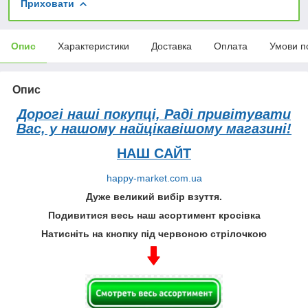
Приховати
Опис
Характеристики
Доставка
Оплата
Умови п
Опис
Дорогі наші покупці, Раді привітувати
Вас, у нашому найцікавішому магазині!
НАШ САЙТ
happy-market.com.ua
Дуже великий вибір взуття.
Подивитися весь наш асортимент кросівка
Натисніть на кнопку під червоною стрілочкою