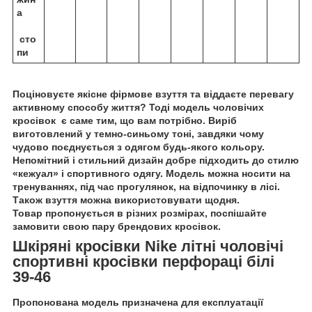
а
сто
пи
Поціновуєте якісне фірмове взуття та віддаєте перевагу
активному способу життя? Тоді модель чоловічих
кросівок є саме тим, що вам потрібно. Виріб
виготовлений у темно-синьому тоні, завдяки чому
чудово поєднується з одягом будь-якого кольору.
Непомітний і стильний дизайн добре підходить до стилю
«кежуал» і спортивного одягу. Модель можна носити на
тренуваннях, під час прогулянок, на відпочинку в лісі.
Також взуття можна використовувати щодня.
Товар пропонується в різних розмірах, поспішайте
замовити свою пару брендових кросівок.
Шкіряні кросівки Nike літні чоловічі
спортивні кросівки перфораці білі
39-46
Пропонована модель призначена для експлуатації