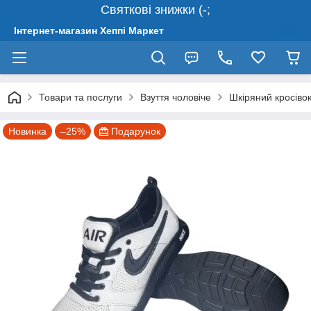
Святкові знижки (-;
Інтернет-магазин Хеппі Маркет
Товари та послуги
Взуття чоловіче
Шкіряний кросівок
Новинка
–25%
Подарунок