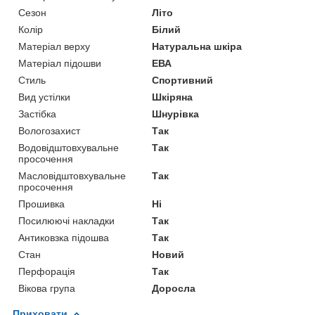
Сезон
Літо
Колір
Білий
Матеріал верху
Натуральна шкіра
Матеріал підошви
ЕВА
Стиль
Спортивний
Вид устілки
Шкіряна
Застібка
Шнурівка
Вологозахист
Так
Водовідштовхувальне
Так
просочення
Масловідштовхувальне
Так
просочення
Прошивка
Ні
Посилюючі накладки
Так
Антиковзка підошва
Так
Стан
Новий
Перфорація
Так
Вікова група
Доросла
Приховати