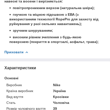
навесні та восени і вирізняється:
повітропроникним верхом (натуральна шкіра);
гнучкою та міцною підошвою з ЕВА (з
використанням технології RopePro для захисту від
руйнування у разі сильних навантажень);
зручним шнуруванням;
високим рівнем зчеплення з будь-якою
поверхнею (покриття в спортзалі, асфальт, трава);
Приховати
Характеристики
Основні
Виробник
Nike
Країна виробник
Україна
Вид взуття
Кросівки
Стать
Чоловіча
Розмір чоловічого взуття
39