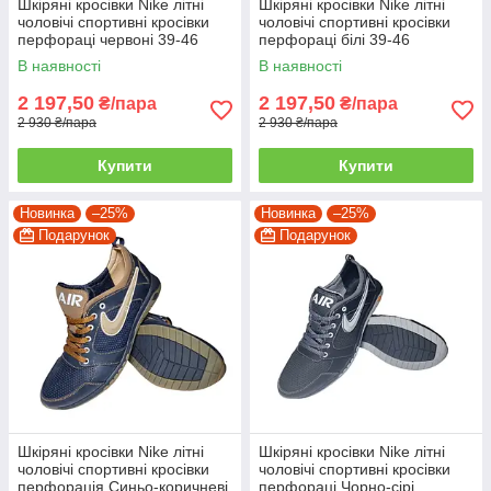
Шкіряні кросівки Nike літні
Шкіряні кросівки Nike літні
чоловічі спортивні кросівки
чоловічі спортивні кросівки
перфораці червоні 39-46
перфораці білі 39-46
В наявності
В наявності
2 197,50
2 197,50
₴/пара
₴/пара
2 930 ₴/пара
2 930 ₴/пара
Купити
Купити
Новинка
–25%
Новинка
–25%
Подарунок
Подарунок
Шкіряні кросівки Nike літні
Шкіряні кросівки Nike літні
чоловічі спортивні кросівки
чоловічі спортивні кросівки
перфорація Синьо-коричневі
перфораці Чорно-сірі