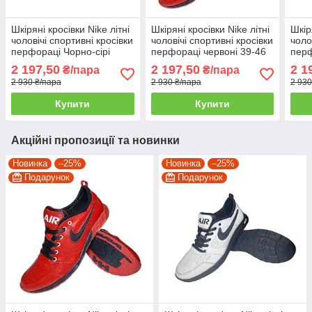
Шкіряні кросівки Nike літні
Шкіряні кросівки Nike літні
Шкір
чоловічі спортивні кросівки
чоловічі спортивні кросівки
чоло
перфораці Чорно-сірі
перфораці червоні 39-46
перф
розміри 39-46
2 197,50
2 197,50
2 1
₴/пара
₴/пара
2 930 ₴/пара
2 930 ₴/пара
2 930
Купити
Купити
Акційні пропозиції та новинки
Новинка
–25%
Новинка
–25%
Подарунок
Подарунок