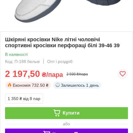
Шкіряні кросівки Nike літні чоловічі
спортивні кросівки перфораці білі 39-46 39
В наявності
Код: П-188 белые
Опт і роздріб
2 197,50
₴/пара
2 930 ₴/пара
Економія
732.50 ₴
Залишилось
1 день
1 350 ₴
від 8 пар
Купити
або