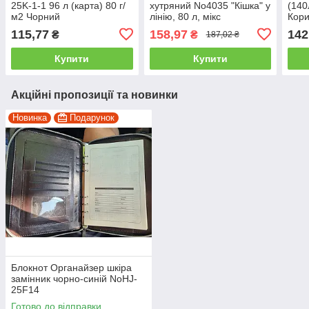
25K-1-1 96 л (карта) 80 г/
хутряний No4035 "Кішка" у
(140
м2 Чорний
лінію, 80 л, мікс
Кори
115,77
158,97
142
₴
₴
187,02 ₴
Купити
Купити
Акційні пропозиції та новинки
Новинка
Подарунок
Блокнот Органайзер шкіра
замінник чорно-синій NoHJ-
25F14
Готово до відправки