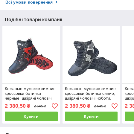
Всі умови повернення
Подібні товари компанії
Кожаные мужские зимние
Кожаные мужские зимние
Кож
кроссовки ботинки
кроссовки ботинки синие,
крос
чёрные, шкіряні чоловічі
шкіряні чоловічі чоботи,
шкір
чоботи, спортивные
спортивные ботинки 39-46
спор
2 380,50
2 380,50
2 3
₴
₴
2 645 ₴
2 645 ₴
ботинки 39-46
Купити
Купити