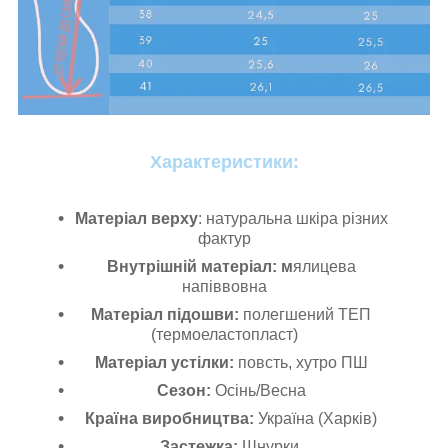
Характеристики:
Матеріал верху
: натуральна шкіра різних
фактур
Внутрішній матеріал: м
ялицева
напіввовна
Матеріал підошви:
полегшений ТЕП
(термоеластопласт)
Матеріал устілки:
повсть, хутро ПШ
Сезон:
Осінь/Весна
Країна виробництва:
Україна (Харків)
Застежка:
Шнурки.