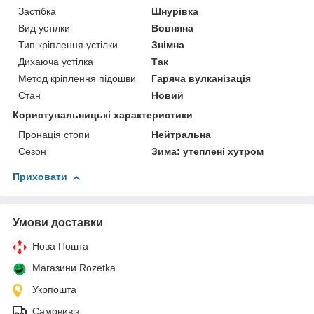
Застібка
Шнурівка
Вид устілки
Вовняна
Тип кріплення устілки
Знімна
Дихаюча устілка
Так
Метод кріплення підошви
Гаряча вулканізація
Стан
Новий
Користувальницькі характеристики
Пронація стопи
Нейтральна
Сезон
Зима: утеплені хутром
Приховати
Умови доставки
Нова Пошта
Магазини Rozetka
Укрпошта
Самовивіз