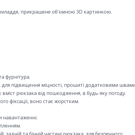
приладдя, прикрашене об'ємною 3
D
картинкою.
та фурнітура.
я, для підвищення міцності, прошиті додатковими швами
вміст рюкзака від пошкодження, в будь-яку погоду.
ого фіксації, воно стає жорстким.
и навантаженні.
пленням.
й, задній та бічній частині рюкзака, для безпечного