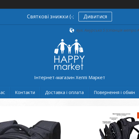
Святкові знижки (-;
Дивитися
вул. Амурська 5 (станція метро А
Інтернет-магазин Хеппі Маркет
нас
Контакти
Доставка і оплата
Повернення і обмін