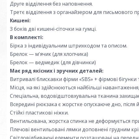
Друге відділення без наповнення.
Третє відділення з органайзером для письмового 
Кишені:
З боків дві кишені-сіточки на гумці.
В комплекті:
Бірка з індивідуальним штрихкодом та описом.
Брелок — м'ячик (для хлопчика)
Брелок — ведмедик (для дівчинки)
Має ряд якісних і зручних деталей:
Витривалі блискавки фірми «
SBS
»
+ фірмові бігунки 
Місця, на які здійснюються найбільші навантаженн
Спеціальна, водовідштовхувальна тканина захищає 
Всередині рюкзака є жорстке опускаюче дно, після й
Стійкі пластикові ніжки.
Вентильована, жорстка спинка не деформується пр
Плечові вентильовані лямки доповнені грудним крі
Світловідбиваючі елементи розташовані
на передні