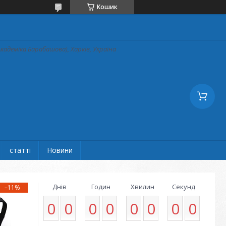
Кошик
кадеміка Барабашова), Харків, Україна
статті
Новини
Днів
Годин
Хвилин
Секунд
–11%
0
0
0
0
0
0
0
0