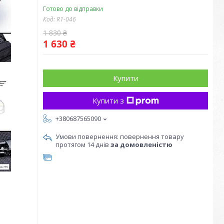
Готово до відправки
Код:
R1-046
1 830 ₴
1 630 ₴
Купити
Купити з
+380687565090
повернення товару
протягом 14 днів
за домовленістю