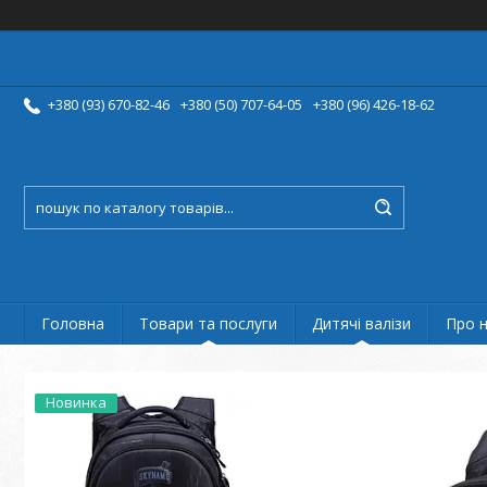
+380 (93) 670-82-46
+380 (50) 707-64-05
+380 (96) 426-18-62
Головна
Товари та послуги
Дитячі валізи
Про 
Новинка