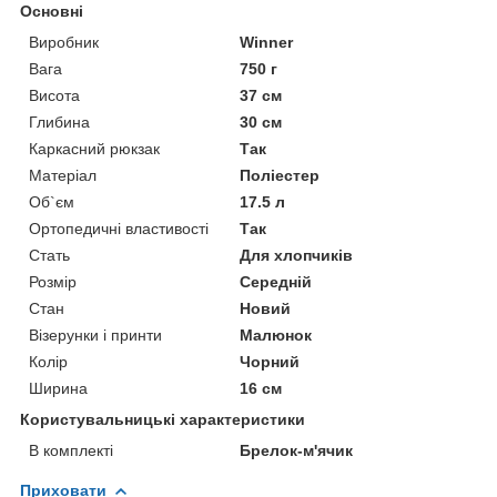
Основні
Виробник
Winner
Вага
750 г
Висота
37 см
Глибина
30 см
Каркасний рюкзак
Так
Матеріал
Поліестер
Об`єм
17.5 л
Ортопедичні властивості
Так
Стать
Для хлопчиків
Розмір
Середній
Стан
Новий
Візерунки і принти
Малюнок
Колір
Чорний
Ширина
16 см
Користувальницькі характеристики
В комплекті
Брелок-м'ячик
Приховати