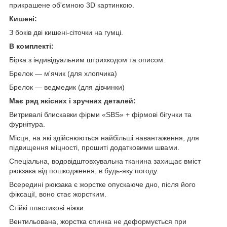
прикрашене об'ємною 3D картинкою.
Кишені:
З боків дві кишені-сіточки на гумці.
В комплекті:
Бірка з індивідуальним штрихкодом та описом.
Брелок — м'ячик (для хлопчика)
Брелок — ведмедик (для дівчинки)
Має ряд якісних і зручних деталей:
Витривалі блискавки фірми «SBS» + фірмові бігунки та
фурнітура.
Місця, на які здійснюються найбільші навантаження, для
підвищення міцності, прошиті додатковими швами.
Спеціальна, водовідштовхувальна тканина захищає вміст
рюкзака від пошкодження, в будь-яку погоду.
Всередині рюкзака є жорстке опускаюче дно, після його
фіксації, воно стає жорстким.
Стійкі пластикові ніжки.
Вентильована, жорстка спинка не деформується при