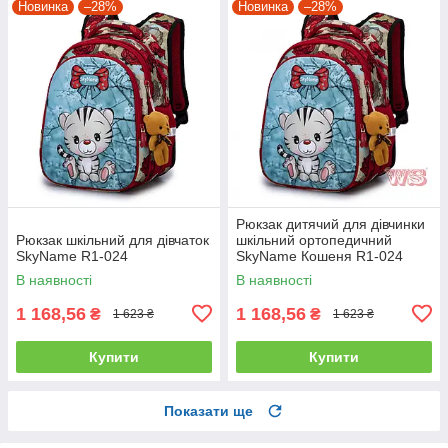
Новинка
–28%
Новинка
–28%
Рюкзак дитячий для дівчинки
Рюкзак шкільний для дівчаток
шкільний ортопедичний
SkyName R1-024
SkyName Кошеня R1-024
В наявності
В наявності
1 168,56
1 168,56
₴
₴
1 623 ₴
1 623 ₴
Купити
Купити
Показати ще