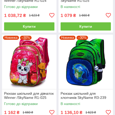
Winner /SkyName R1-024
SkyName R1-025
Готово до відправки
В наявності
1 038,72
1 079
₴
₴
1 623 ₴
1 660 ₴
Купити
Купити
Новинка
–30%
Новинка
–30%
Рюкзак шкільний для дівчаток
Рюкзак шкільний для
Winner /SkyName R1-025
хлопчиків SkyName R3-239
Готово до відправки
В наявності
1 162
1 136,10
₴
₴
1 660 ₴
1 623 ₴