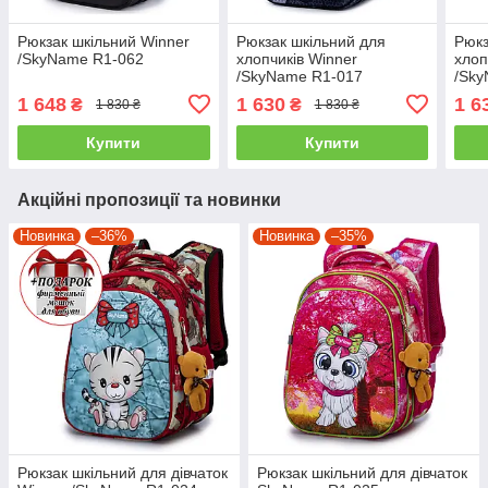
Рюкзак шкільний Winner
Рюкзак шкільний для
Рюкз
/SkyName R1-062
хлопчиків Winner
хлоп
/SkyName R1-017
/Sk
1 648
1 630
1 6
₴
₴
1 830 ₴
1 830 ₴
Купити
Купити
Акційні пропозиції та новинки
Новинка
–36%
Новинка
–35%
Рюкзак шкільний для дівчаток
Рюкзак шкільний для дівчаток