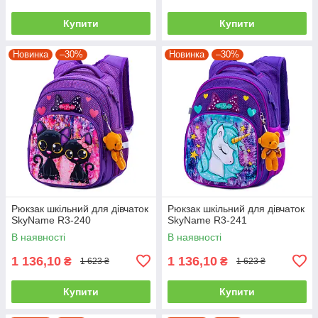
Купити
Купити
Новинка
–30%
Новинка
–30%
Рюкзак шкільний для дівчаток
Рюкзак шкільний для дівчаток
SkyName R3-240
SkyName R3-241
В наявності
В наявності
1 136,10
1 136,10
₴
₴
1 623 ₴
1 623 ₴
Купити
Купити