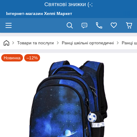
Святкові знижки (-;
Інтернет-магазин Хеппі Маркет
Товари та послуги
Ранці шкільні ортопедичні
Ранці ш
Новинка
–12%