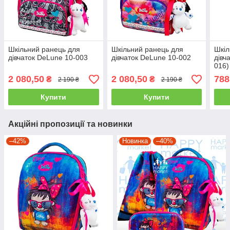
Шкільний ранець для
Шкільний ранець для
Шкіл
дівчаток DeLune 10-003
дівчаток DeLune 10-002
дівч
016)
2 080,50
2 080,50
788
₴
₴
2 190 ₴
2 190 ₴
Купити
Купити
Акційні пропозиції та новинки
–42%
Новинка
–40%