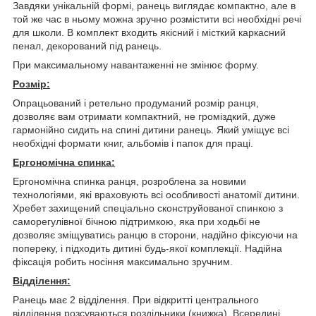
Завдяки унікальній формі, ранець виглядає компактно, але в
той же час в ньому можна зручно розмістити всі необхідні речі
для школи. В комплект входить якісний і місткий каркасний
пенал, декорований під ранець.
При максимальному навантаженні не змінює форму.
Розмір:
Опрацьований і ретельно продуманий розмір ранця,
дозволяє вам отримати компактний, не громіздкий, дуже
гармонійно сидить на спині дитини ранець. Який уміщує всі
необхідні формати книг, альбомів і папок для праці.
Ергономічна спинка:
Ергономічна спинка ранця, розроблена за новими
технологіями, які враховують всі особливості анатомії дитини.
Хребет захищений спеціально сконструйованої спинкою з
саморегулівної бічною підтримкою, яка при ходьбі не
дозволяє зміщуватись ранцю в сторони, надійно фіксуючи на
попереку, і підходить дитині будь-якої комплекції. Надійна
фіксація робить носіння максимально зручним.
Відділення:
Ранець має 2 відділення. При відкритті центрального
відділення розсуваються роздільники (книжка). Всередині