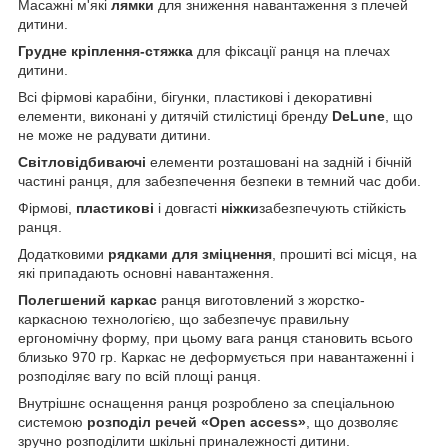
Масажні м'які
лямки
для зниження навантаження з плечей
дитини.
Грудне кріплення-стяжка
для фіксації ранця на плечах
дитини.
Всі фірмові карабіни, бігунки, пластикові і декоративні
елементи, виконані у дитячій стилістиці бренду
DeLune
, що
не може не радувати дитини.
Світловідбиваючі
елементи розташовані на задній і бічній
частині ранця, для забезпечення безпеки в темний час доби.
Фірмові,
пластикові
і довгасті
ніжки
забезпечують стійкість
ранця.
Додатковими
рядками для зміцнення
, прошиті всі місця, на
які припадають основні навантаження.
Полегшений каркас
ранця виготовлений з жорстко-
каркасною технологією, що забезпечує правильну
ергономічну форму, при цьому вага ранця становить всього
близько 970 гр. Каркас не деформується при навантаженні і
розподіляє вагу по всій площі ранця.
Внутрішнє оснащення ранця розроблено за спеціальною
системою
розподіл речей «Open access»
, що дозволяє
зручно розподілити шкільні приналежності дитини.