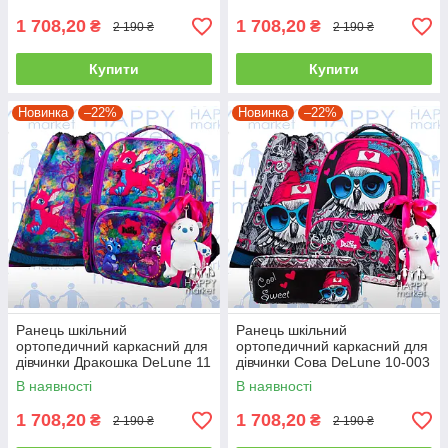
1 708,20
1 708,20
₴
₴
2 190 ₴
2 190 ₴
Купити
Купити
Новинка
–22%
Новинка
–22%
Ранець шкільний
Ранець шкільний
ортопедичний каркасний для
ортопедичний каркасний для
дівчинки Дракошка DeLune 11
дівчинки Сова DeLune 10-003
серія 11-028
В наявності
В наявності
1 708,20
1 708,20
₴
₴
2 190 ₴
2 190 ₴