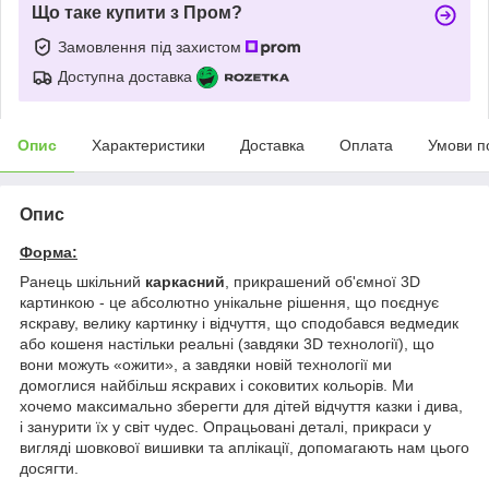
Що таке купити з Пром?
Замовлення під захистом
Доступна доставка
Опис
Характеристики
Доставка
Оплата
Умови п
Опис
Форма:
Ранець шкільний
каркасний
, прикрашений об'ємної 3D
картинкою - це абсолютно унікальне рішення, що поєднує
яскраву, велику картинку і відчуття, що сподобався ведмедик
або кошеня настільки реальні (завдяки 3D технології), що
вони можуть «ожити», а завдяки новій технології ми
домоглися найбільш яскравих і соковитих кольорів. Ми
хочемо максимально зберегти для дітей відчуття казки і дива,
і занурити їх у світ чудес. Опрацьовані деталі, прикраси у
вигляді шовкової вишивки та аплікації, допомагають нам цього
досягти.