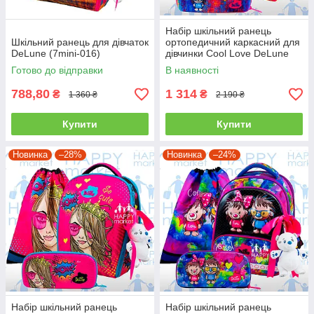
Набір шкільний ранець
Шкільний ранець для дівчаток
ортопедичний каркасний для
DeLune (7mini-016)
дівчинки Cool Love DeLune
7mini-016
Готово до відправки
В наявності
788,80
1 314
₴
₴
1 360 ₴
2 190 ₴
Купити
Купити
Новинка
–28%
Новинка
–24%
Набір шкільний ранець
Набір шкільний ранець