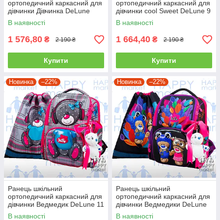
ортопедичний каркасний для
ортопедичний каркасний для
дівчинки Дівчинка DeLune
дівчинки cool Sweet DeLune 9
7mini-022
серія 9-125
В наявності
В наявності
1 576,80
1 664,40
₴
₴
2 190 ₴
2 190 ₴
Купити
Купити
Новинка
–22%
Новинка
–22%
Ранець шкільний
Ранець шкільний
ортопедичний каркасний для
ортопедичний каркасний для
дівчинки Ведмедик DeLune 11
дівчинки Ведмедики DeLune
серія 11-026
11 серія 11-027
В наявності
В наявності