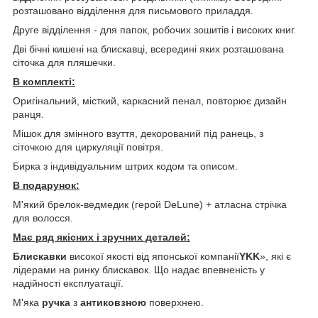
розташовано відділення для письмового приладдя.
Друге відділення - для папок, робочих зошитів і високих книг.
Дві бічні кишені на блискавці, всередині яких розташована
сіточка для пляшечки.
В комплекті:
Оригінальний, місткий, каркасний пенал, повторює дизайн
ранця.
Мішок для змінного взуття, декорований під ранець, з
сіточкою для циркуляції повітря.
Бирка з індивідуальним штрих кодом та описом.
В подарунок:
М'який брелок-ведмедик (герой DeLune) + атласна стрічка
для волосся.
Має ряд якісних і зручних деталей:
Блискавки
високої якості від японської компанії
YKK
», які є
лідерами на ринку блискавок. Що надає впевненість у
надійності експлуатації.
М'яка
ручка
з
антиковзною
поверхнею.