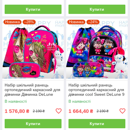
Купити
Купити
Новинка
–28%
Новинка
–24%
Набір шкільний ранець
Набір шкільний ранець
ортопедичний каркасний для
ортопедичний каркасний для
дівчинки Дівчинка DeLune
дівчинки cool Sweet DeLune 9
7mini-022
серія 9-125
В наявності
В наявності
1 576,80
1 664,40
₴
₴
2 190 ₴
2 190 ₴
Купити
Купити