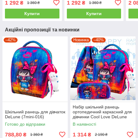
1 292
1 292
2 0
₴
₴
1 360 ₴
1 360 ₴
Купити
Купити
Акційні пропозиції та новинки
–42%
Новинка
–40%
Набір шкільний ранець
Шкільний ранець для дівчаток
ортопедичний каркасний для
DeLune (7mini-016)
дівчинки Cool Love DeLune
7mini-016
Готово до відправки
В наявності
788,80
1 314
₴
₴
1 360 ₴
2 190 ₴