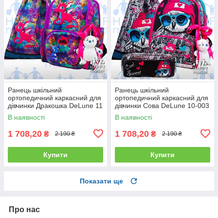
Ранець шкільний
Ранець шкільний
ортопедичний каркасний для
ортопедичний каркасний для
дівчинки Дракошка DeLune 11
дівчинки Сова DeLune 10-003
серія 11-028
В наявності
В наявності
1 708,20
1 708,20
₴
₴
2 190 ₴
2 190 ₴
Купити
Купити
Показати ще
Про нас