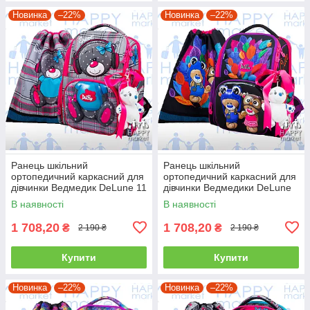
Новинка
–22%
Новинка
–22%
Ранець шкільний
Ранець шкільний
ортопедичний каркасний для
ортопедичний каркасний для
дівчинки Ведмедик DeLune 11
дівчинки Ведмедики DeLune
серія 11-026
11 серія 11-027
В наявності
В наявності
1 708,20
1 708,20
₴
₴
2 190 ₴
2 190 ₴
Купити
Купити
Новинка
–22%
Новинка
–22%