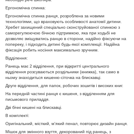
Ергономічна спинка:
Ергономічна спинка ранця, розроблена за новими
технологіями, що враховують особливості анатомії дитини.
Хребет захищений спеціально сконструйованої спинкою з
саморегулюючою бічною підтримкою, яка при ходьбі не
дозволяє зміщуватись ранцю в сторони, надійно фіксуючи на
попереку, і підходить дитині будь-якої комплекції. Надійна
фіксація робить носіння максимально зручним.
Відділення:
Ранець має 2 відділення, при відкритті центрального
відділення розсуваються роздільники (книжка), так само в
ньому знаходиться кишеню-сіточка на блискавці.
Друге відділення, для папок, робочих зошитів і високих книг.
На передній частині ранця є кишеня, з відділенням для
письмового приладдя.
Дві бічні кишені на блискавці.
В комплекті:
Оригінальний, місткий, м'який пенал, повторює дизайн ранця.
Мішок для змінного взуття, декорований під ранець, з