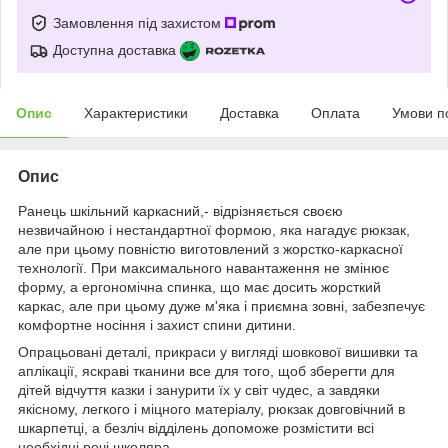
Замовлення під захистом
Доступна доставка
Опис
Характеристики
Доставка
Оплата
Умови п
Опис
Ранець шкільний каркасний,- відрізняється своєю
незвичайною і нестандартної формою, яка нагадує рюкзак,
але при цьому повністю виготовлений з жорстко-каркасної
технології. При максимального навантаження не змінює
форму, а ергономічна спинка, що має досить жорсткий
каркас, але при цьому дуже м'яка і приємна зовні, забезпечує
комфортне носіння і захист спини дитини.
Опрацьовані деталі, прикраси у вигляді шовкової вишивки та
аплікації, яскраві тканини все для того, щоб зберегти для
дітей відчуття казки і занурити їх у світ чудес, а завдяки
якісному, легкого і міцного матеріалу, рюкзак довговічний в
шкарпетці, а безліч відділень допоможе розмістити всі
необхідні речі школяра.