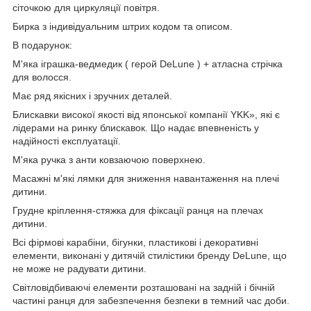
сіточкою для циркуляції повітря.
Бирка з індивідуальним штрих кодом та описом.
В подарунок:
М'яка іграшка-ведмедик ( герой DeLune ) + атласна стрічка
для волосся.
Має ряд якісних і зручних деталей.
Блискавки високої якості від японської компанії YKK», які є
лідерами на ринку блискавок. Що надає впевненість у
надійності експлуатації.
М'яка ручка з анти ковзаючою поверхнею.
Масажні м'які лямки для зниження навантаження на плечі
дитини.
Грудне кріплення-стяжка для фіксації ранця на плечах
дитини.
Всі фірмові карабіни, бігунки, пластикові і декоративні
елементи, виконані у дитячій стилістики бренду DeLune, що
не може не радувати дитини.
Світловідбиваючі елементи розташовані на задній і бічній
частині ранця для забезпечення безпеки в темний час доби.