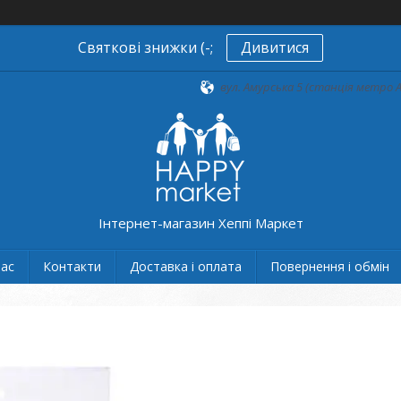
Святкові знижки (-;
Дивитися
вул. Амурська 5 (станція метро А
Інтернет-магазин Хеппі Маркет
нас
Контакти
Доставка і оплата
Повернення і обмін