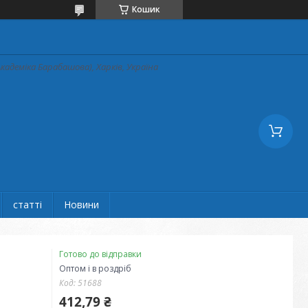
Кошик
кадеміка Барабашова), Харків, Україна
статті
Новини
Готово до відправки
Оптом і в роздріб
Код:
51688
412,79 ₴