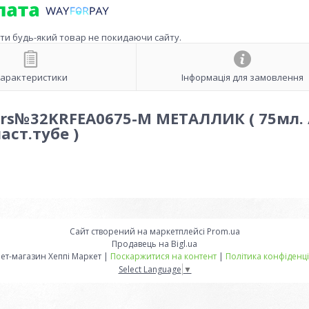
ити будь-який товар не покидаючи сайту.
арактеристики
Інформація для замовлення
ers№32KRFEA0675-M МЕТАЛЛИК ( 75мл. 
аст.тубе )
Сайт створений на маркетплейсі
Prom.ua
Продавець на Bigl.ua
Інтернет-магазин Хеппі Маркет |
Поскаржитися на контент
|
Політика конфіденці
Select Language
▼