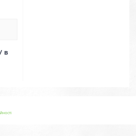
/ в
йності