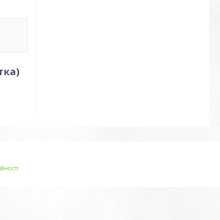
тка)
йності