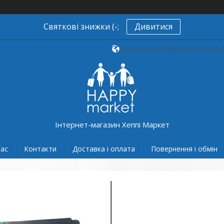
Святкові знижки (-;
Дивитися
вул. Амурська 5 (станція метро А
Інтернет-магазин Хеппі Маркет
нас
Контакти
Доставка і оплата
Повернення і обмін