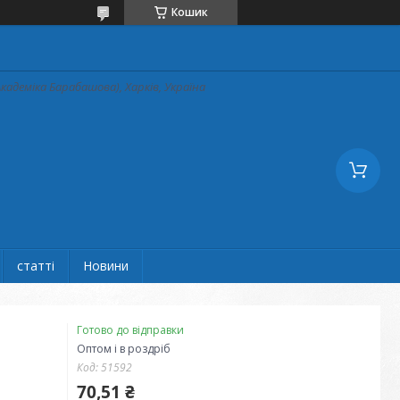
Кошик
кадеміка Барабашова), Харків, Україна
статті
Новини
Готово до відправки
Оптом і в роздріб
Код:
51592
70,51 ₴