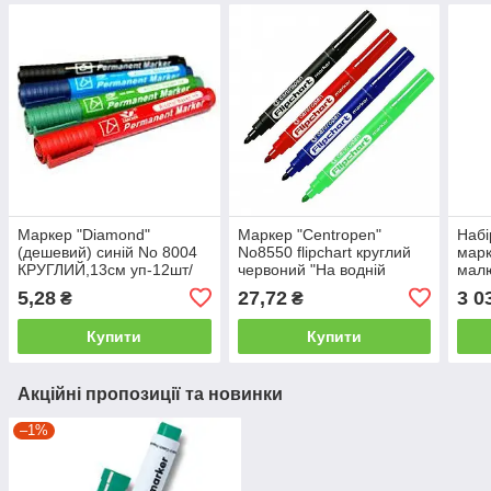
Маркер "Diamond"
Маркер "Centropen"
Набі
(дешевий) синій No 8004
No8550 flipchart круглий
марк
КРУГЛИЙ,13см уп-12шт/
червоний "На водній
малю
яск 1200шт
основі для паперу"
скіс
5,28
27,72
3 0
₴
₴
пена
Купити
Купити
Акційні пропозиції та новинки
–1%