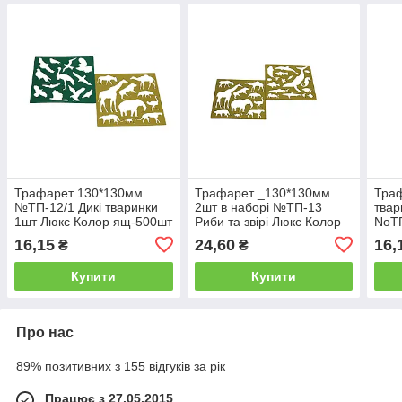
Трафарет 130*130мм
Трафарет _130*130мм
Тра
№ТП-12/1 Дикі тваринки
2шт в наборі №ТП-13
твар
1шт Люкс Колор ящ-500шт
Риби та звірі Люкс Колор
NoТ
ящ-350шт
16,15
24,60
16,
₴
₴
Купити
Купити
Про нас
89% позитивних з 155 відгуків за рік
Працює з 27.05.2015