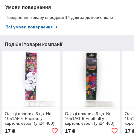
Умови повернення
Повернення товару впродовж 14 днів за домовленістю
Всі умови повернення
Подібні товари компанії
Олівці пластик. 6 цв. No
Олівці пластик. 6 цв. No
Олів
1051AF-6 Радість у
1051AG-6 Football у
1051
картоні, європ (уп24 480)
картоні, європ (уп24 480)
коро
(уп2
17
17
17
₴
₴