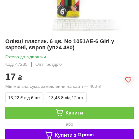
Олівці пластик. 6 цв. No 1051AE-6 Girl у
картоні, європ (уп24 480)
Готово до відправки
Код: 47285
Опт і роздріб
17
₴
Мінімальна сума замовлення на сайті — 400 ₴
15,22 ₴
від 6 шт.
13,43 ₴
від 12 шт.
Купити
або
Купити з