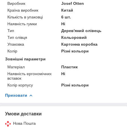
Виробник
Josef Otten
Країна виробник
Китай
Кількість в упаковці
6 шт.
Наявність гумки
Ні
Тип
Дерев'яний олівець
Тип олівця
Кольоровий
Упаковка
Картонна коробка
Колір
Різні кольори
Зовнішні параметри
Матеріал
Пластик
Наявність ергономічних
Ні
вставок
Колір корпусу
Різні кольори
Приховати
Умови доставки
Нова Пошта