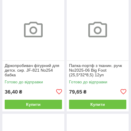
Діркопробивач фігурний для
Папка-портф з тканин. ручк
детск. сир. JF-821 No254
No2025-06 Big Foot
бабка
(25,5*32*8,5) 12уп
Готово до відправки
Готово до відправки
36,40
79,65
₴
₴
Купити
Купити