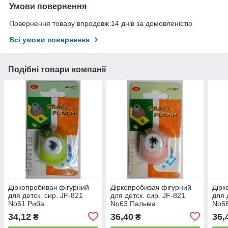
Умови повернення
Повернення товару впродовж 14 днів за домовленістю
Всі умови повернення
Подібні товари компанії
Діркопробивач фігурний
Діркопробивач фігурний
Дірк
для детск. сир. JF-821
для детск. сир. JF-821
для 
No61 Риба
No63 Пальма
No66
34,12
36,40
36,
₴
₴