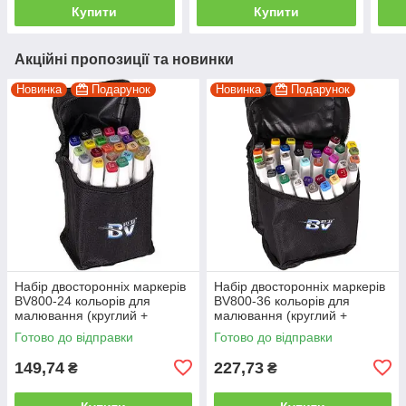
Купити
Купити
Акційні пропозиції та новинки
Новинка
Подарунок
Новинка
Подарунок
Набір двосторонніх маркерів
Набір двосторонніх маркерів
BV800-24 кольорів для
BV800-36 кольорів для
малювання (круглий +
малювання (круглий +
скошений.) квадратний у
скісний.) квадратний у сумці
Готово до відправки
Готово до відправки
сумці
149,74
227,73
₴
₴