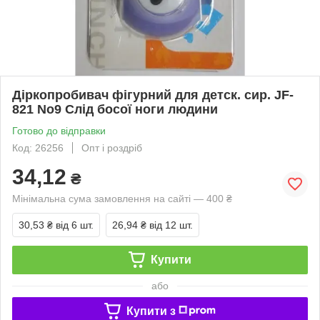
Діркопробивач фігурний для детск. сир. JF-
821 No9 Слід босої ноги людини
Готово до відправки
Код: 26256
Опт і роздріб
34,12
₴
Мінімальна сума замовлення на сайті — 400 ₴
30,53 ₴
від 6 шт.
26,94 ₴
від 12 шт.
Купити
або
Купити з