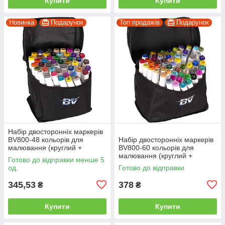
Купити
Купити
Новинка
Подарунок
Топ продажів
Подарунок
Набір двосторонніх маркерів
BV800-48 кольорів для
Набір двосторонніх маркерів
малювання (круглий +
BV800-60 кольорів для
скісний.) квадратний у сумці
малювання (круглий +
Готово до відправки менше 5
скісний.) квадратний у сумці
од.
Готово до відправки
345,53
378
₴
₴
Купити
Купити