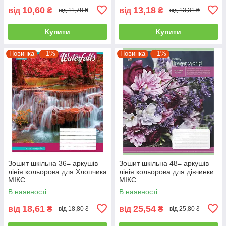
10,60
13,18
від
₴
від
₴
від 11,78 ₴
від 13,31 ₴
Купити
Купити
Новинка
–1%
Новинка
–1%
Зошит шкільна 36= аркушів
Зошит шкільна 48= аркушів
лінія кольорова для Хлопчика
лінія кольорова для дівчинки
МІКС
МІКС
В наявності
В наявності
18,61
25,54
від
₴
від
₴
від 18,80 ₴
від 25,80 ₴