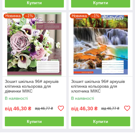
Купити
Купити
Новинка
–1%
Новинка
–1%
Зошит шкільна 96# аркушів
Зошит шкільна 96# аркушів
клітинка кольорова для
клітинка кольорова для
дівчинки МІКС
хлопчика МІКС
В наявності
В наявності
46,30
46,30
від
₴
від
₴
від 46,77 ₴
від 46,77 ₴
Купити
Купити