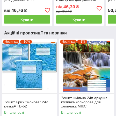
МІКС
46,30
від
₴
46,76
50,
від
₴
від 46,77 ₴
Купити
Купити
Акційні пропозиції та новинки
Новинка
–10%
Новинка
–1%
Зошит шкільна 24# аркушів
Зошит Бріск "Фонова" 24л.
клітинка кольорова для
клітка# ТВ-52
хлопчика МІКС
В наявності
В наявності