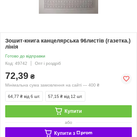
Зошит-книга канцелярська 96листів (газетка.)
лінія
Готово до відправки
Код: 49742
Опт і роздріб
72,39
₴
Мінімальна сума замовлення на сайті — 400 ₴
64,77 ₴
від 6 шт.
57,15 ₴
від 12 шт.
Купити
або
Купити з