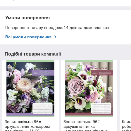
Умови повернення
Повернення товару впродовж 14 днів за домовленістю
Всі умови повернення
Подібні товари компанії
Зошит шкільна 96=
Зошит шкільна 96#
Книг
аркушів лінія кольорова
аркушів клітинка
робо
для дівчинки МІКС
кольорова для дівчинки
(офс