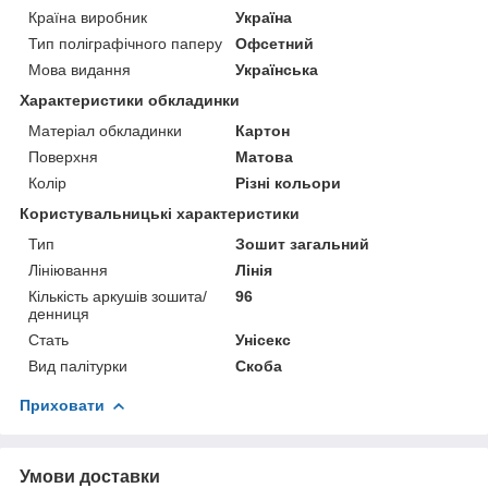
Країна виробник
Україна
Тип поліграфічного паперу
Офсетний
Мова видання
Українська
Характеристики обкладинки
Матеріал обкладинки
Картон
Поверхня
Матова
Колір
Різні кольори
Користувальницькі характеристики
Тип
Зошит загальний
Лініювання
Лінія
Кількість аркушів зошита/
96
денниця
Стать
Унісекс
Вид палітурки
Скоба
Приховати
Умови доставки