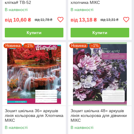
клітка# ТВ-52
хлопчика МІКС
В наявності
В наявності
10,60
13,18
від
₴
від
₴
від 11,78 ₴
від 13,31 ₴
Купити
Купити
Новинка
–1%
Новинка
–1%
Зошит шкільна 36= аркушів
Зошит шкільна 48= аркушів
лінія кольорова для Хлопчика
лінія кольорова для дівчинки
МІКС
МІКС
В наявності
В наявності