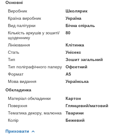
Основні
Виробник
Школярик
Країна виробник
Україна
Вид палітурки
Бічна спіраль
Кількість аркушів у зошиті/
80
щоденнику
Лініювання
Клітинка
Стать
Унісекс
Тип
Зошит загальний
Тип поліграфічного паперу
Офсетний
Формат
A5
Мова видання
Українська
Обкладинка
Матеріал обкладинки
Картон
Поверхня
Глянцевий/матовий
Тематика декору, малюнка
Тварини
Колір
Бежевий
Приховати