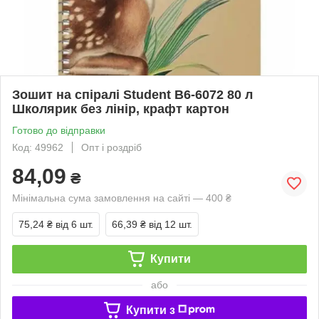
Зошит на спіралі Student В6-6072 80 л
Школярик без лінір, крафт картон
Готово до відправки
Код: 49962
Опт і роздріб
84,09
₴
Мінімальна сума замовлення на сайті — 400 ₴
75,24 ₴
від 6 шт.
66,39 ₴
від 12 шт.
Купити
або
Купити з