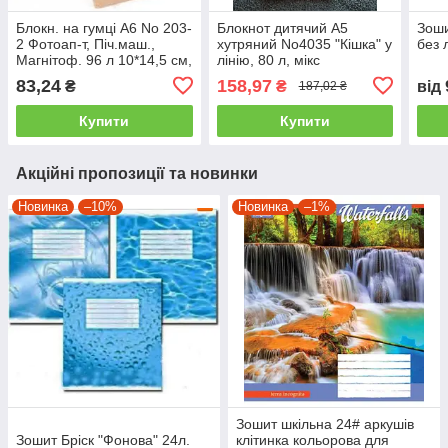
Блокн. на гумці А6 No 203-
Блокнот дитячий А5
Зоши
2 Фотоап-т, Піч.маш.,
хутряний No4035 "Кішка" у
без 
Магнітоф. 96 л 10*14,5 см,
лінію, 80 л, мікс
обл. крафт., 80 г/м2, у/в/в
83,24
158,97
₴
₴
від
187,02 ₴
Купити
Купити
Акційні пропозиції та новинки
Новинка
–10%
Новинка
–1%
Зошит шкільна 24# аркушів
Зошит Бріск "Фонова" 24л.
клітинка кольорова для