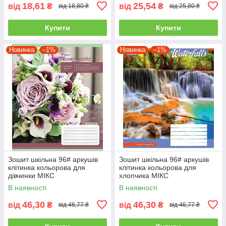
18,61
25,54
від
₴
від
₴
від 18,80 ₴
від 25,80 ₴
Купити
Купити
Новинка
–1%
Новинка
–1%
Зошит шкільна 96# аркушів
Зошит шкільна 96# аркушів
клітинка кольорова для
клітинка кольорова для
дівчинки МІКС
хлопчика МІКС
В наявності
В наявності
46,30
46,30
від
₴
від
₴
від 46,77 ₴
від 46,77 ₴