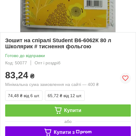
Зошит на спіралі Student В6-6062К 80 л
Школярик # тиснення фольгою
Готово до відправки
Код: 50077
Опт і роздріб
83,24
₴
Мінімальна сума замовлення на сайті — 400 ₴
74,48 ₴
від 6 шт.
65,72 ₴
від 12 шт.
Купити
або
Купити з