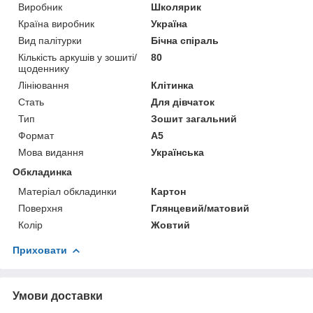
Виробник
Школярик
Країна виробник
Україна
Вид палітурки
Бічна спіраль
Кількість аркушів у зошиті/
80
щоденнику
Лініювання
Клітинка
Стать
Для дівчаток
Тип
Зошит загальний
Формат
A5
Мова видання
Українська
Обкладинка
Матеріал обкладинки
Картон
Поверхня
Глянцевий/матовий
Колір
Жовтий
Приховати
Умови доставки