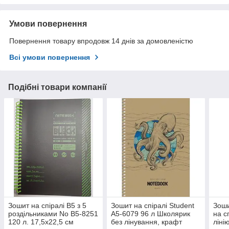
Умови повернення
Повернення товару впродовж 14 днів за домовленістю
Всі умови повернення
Подібні товари компанії
Зошит на спіралі В5 з 5
Зошит на спіралі Student
Зоши
роздільниками No В5-8251
А5-6079 96 л Школярик
на с
120 л. 17,5х22,5 cм
без лінування, крафт
ліні