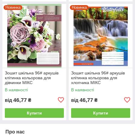
Новинка
Новинка
Зошит шкільна 96# аркушів
Зошит шкільна 96# аркушів
клітинка кольорова для
клітинка кольорова для
дівчинки МІКС
хлопчика МІКС
В наявності
В наявності
46,77
46,77
від
₴
від
₴
Купити
Купити
Про нас