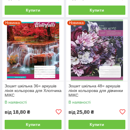
Купити
Купити
Новинка
Новинка
Зошит шкільна 36= аркушів
Зошит шкільна 48= аркушів
лінія кольорова для Хлопчика
лінія кольорова для дівчинки
МІКС
МІКС
В наявності
В наявності
18,80
25,80
від
₴
від
₴
Купити
Купити