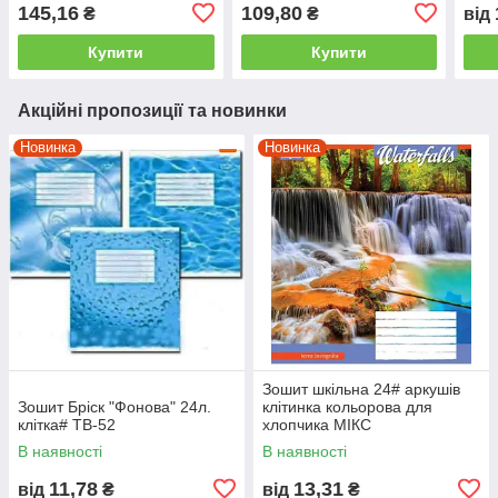
(карта, 70 г/м2)_4 кольори
картон із висічкою
145,16
109,80
₴
₴
від
Купити
Купити
Акційні пропозиції та новинки
Новинка
Новинка
Зошит шкільна 24# аркушів
Зошит Бріск "Фонова" 24л.
клітинка кольорова для
клітка# ТВ-52
хлопчика МІКС
В наявності
В наявності
11,78
13,31
від
₴
від
₴