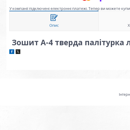
У компанії підключені електронні платежі. Тепер ви можете куп
Опис
Х
Зошит А-4 тверда палітурка 