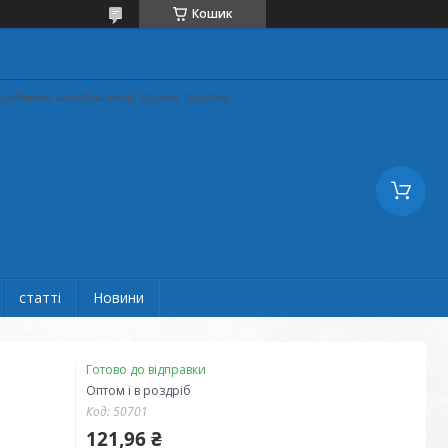
Кошик
кадеміка Барабашова), Харків, Україна
статті
Новини
Готово до відправки
Оптом і в роздріб
Код:
50701
121,96 ₴