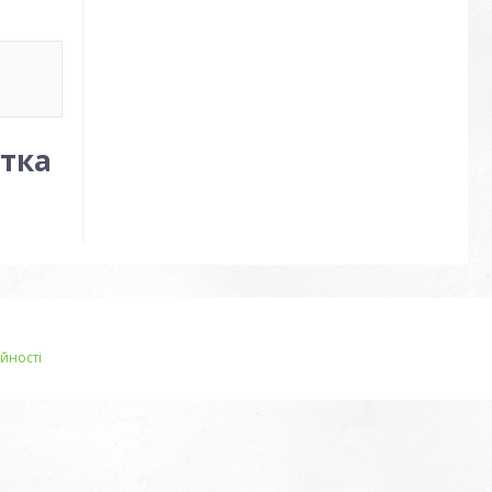
етка
йності