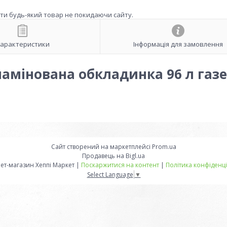
ити будь-який товар не покидаючи сайту.
арактеристики
Інформація для замовлення
ламінована обкладинка 96 л газ
Сайт створений на маркетплейсі
Prom.ua
Продавець на Bigl.ua
Інтернет-магазин Хеппі Маркет |
Поскаржитися на контент
|
Політика конфіденці
Select Language
▼