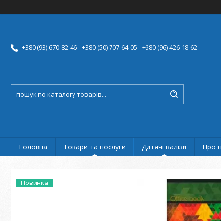
+380 (93) 670-82-46
+380 (50) 707-64-05
+380 (96) 426-18-62
Головна
Товари та послуги
Дитячі валізи
Про 
Новинка