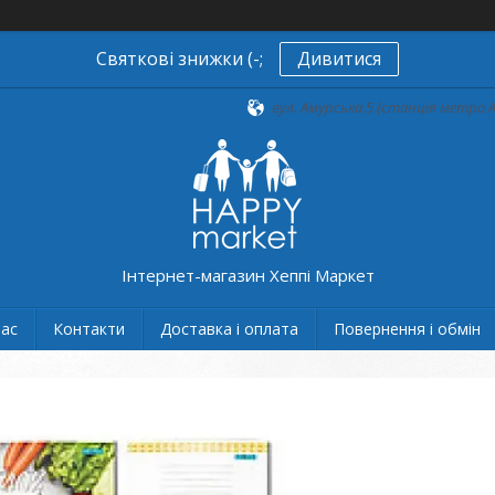
Святкові знижки (-;
Дивитися
вул. Амурська 5 (станція метро А
Інтернет-магазин Хеппі Маркет
нас
Контакти
Доставка і оплата
Повернення і обмін