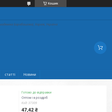
Кошик
кадеміка Барабашова), Харків, Україна
статті
Новини
Готово до відправки
Оптом і в роздріб
Код:
37309
47,42 ₴