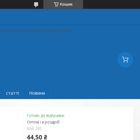
Кошик
кадеміка Барабашова), Харків, Україна
статті
Новини
Готово до відправки
Оптом і в роздріб
Код:
295
44,50 ₴