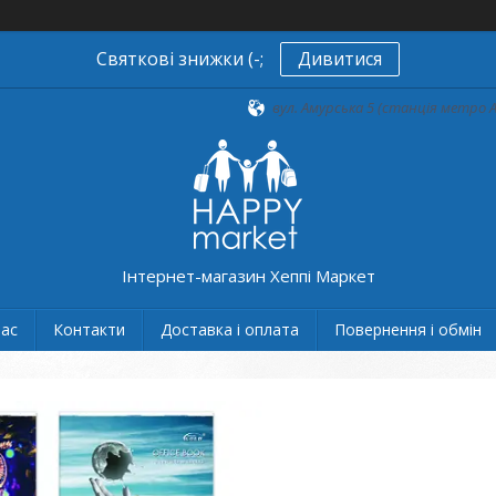
Святкові знижки (-;
Дивитися
вул. Амурська 5 (станція метро А
Інтернет-магазин Хеппі Маркет
нас
Контакти
Доставка і оплата
Повернення і обмін