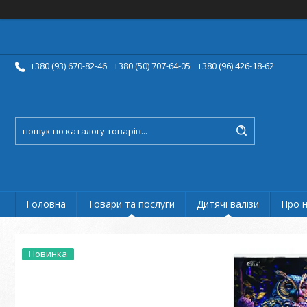
+380 (93) 670-82-46
+380 (50) 707-64-05
+380 (96) 426-18-62
Головна
Товари та послуги
Дитячі валізи
Про 
Новинка